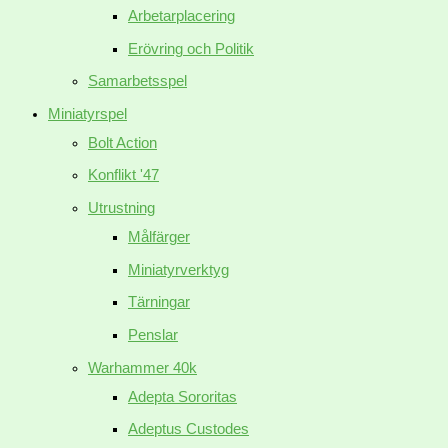
Arbetarplacering
Erövring och Politik
Samarbetsspel
Miniatyrspel
Bolt Action
Konflikt '47
Utrustning
Målfärger
Miniatyrverktyg
Tärningar
Penslar
Warhammer 40k
Adepta Sororitas
Adeptus Custodes