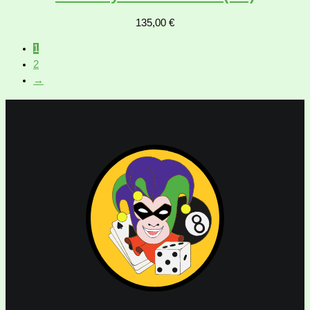
135,00
€
1
2
→