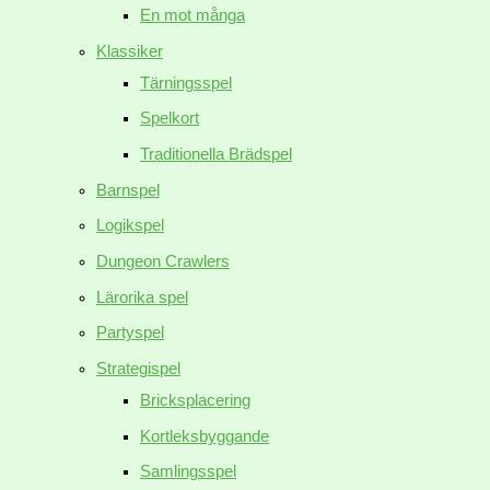
En mot många
Klassiker
Tärningsspel
Spelkort
Traditionella Brädspel
Barnspel
Logikspel
Dungeon Crawlers
Lärorika spel
Partyspel
Strategispel
Bricksplacering
Kortleksbyggande
Samlingsspel