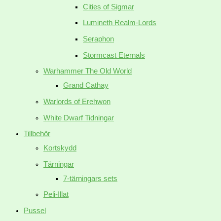
Cities of Sigmar
Lumineth Realm-Lords
Seraphon
Stormcast Eternals
Warhammer The Old World
Grand Cathay
Warlords of Erehwon
White Dwarf Tidningar
Tillbehör
Kortskydd
Tärningar
7-tärningars sets
Peli-Illat
Pussel