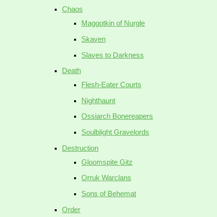
Chaos
Maggotkin of Nurgle
Skaven
Slaves to Darkness
Death
Flesh-Eater Courts
Nighthaunt
Ossiarch Bonereapers
Soulblight Gravelords
Destruction
Gloomspite Gitz
Orruk Warclans
Sons of Behemat
Order