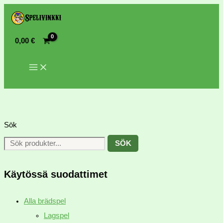
0,00
€
Sök
SÖK
Käytössä suodattimet
Alla brädspel
Lagspel