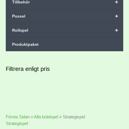
+
Tillbehör
+
Pussel
+
Rollspel
Produktpaket
Filtrera enligt pris
Första Sidan
»
Alla brädspel
»
Strategispel
Strategispel