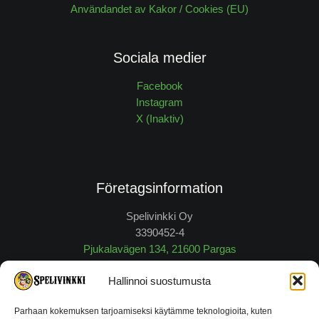
Användandet av Kakor / Cookies (EU)
Sociala medier
Facebook
Instagram
X (Inaktiv)
Företagsinformation
Spelivinkki Oy
3390452-4
Pjukalavägen 134, 21600 Pargas
myynti@spelivinkki.fi
Hallinnoi suostumusta
Tfn.
040 648 6 605
Parhaan kokemuksen tarjoamiseksi käytämme teknologioita, kuten