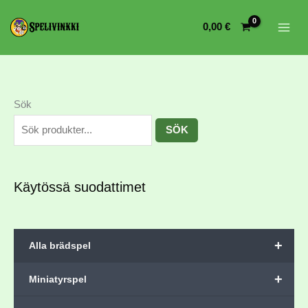
0,00
€
Sök
SÖK
Käytössä suodattimet
+
Alla brädspel
+
Miniatyrspel