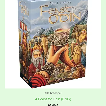
Alla brädspel
A Feast for Odin (ENG)
95,00
€