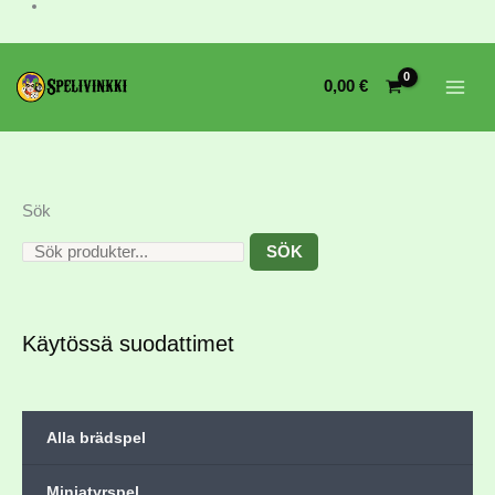
0,00
€
Sök
SÖK
Käytössä suodattimet
Alla brädspel
Miniatyrspel