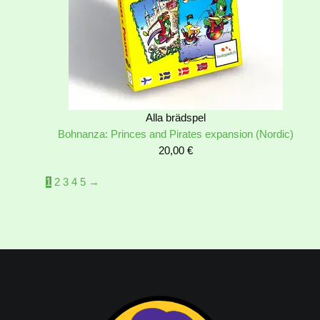
Alla brädspel
Bohnanza: Princes and Pirates expansion (Nordic)
20,00
€
1
2
3
4
5
→