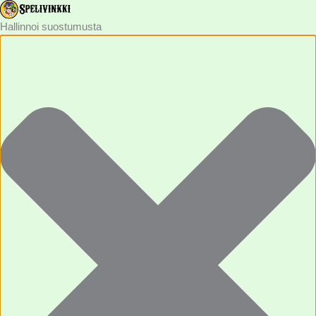
Statistik
Asetukset
Funktionella
Marknadsföring
Hallinnoi suostumusta