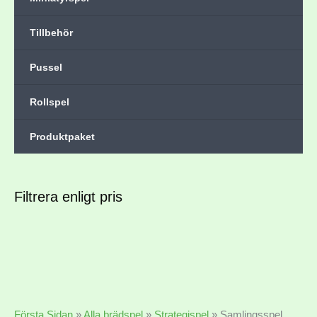
Tillbehör
Pussel
Rollspel
Produktpaket
Filtrera enligt pris
Första Sidan
»
Alla brädspel
»
Strategispel
»
Samlingsspel