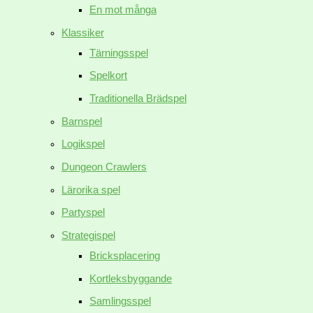
En mot många
Klassiker
Tärningsspel
Spelkort
Traditionella Brädspel
Barnspel
Logikspel
Dungeon Crawlers
Lärorika spel
Partyspel
Strategispel
Bricksplacering
Kortleksbyggande
Samlingsspel