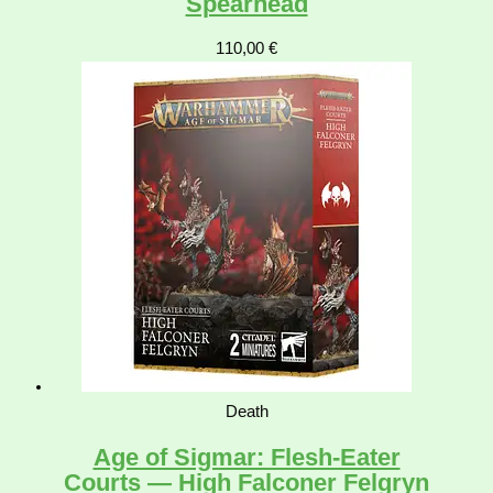
Spearhead
110,00
€
Death
Age of Sigmar: Flesh-Eater
Courts — High Falconer Felgryn