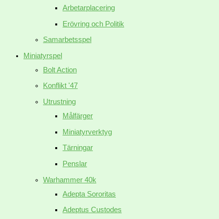
Arbetarplacering
Erövring och Politik
Samarbetsspel
Miniatyrspel
Bolt Action
Konflikt '47
Utrustning
Målfärger
Miniatyrverktyg
Tärningar
Penslar
Warhammer 40k
Adepta Sororitas
Adeptus Custodes