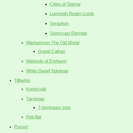
Cities of Sigmar
Lumineth Realm-Lords
Seraphon
Stormcast Eternals
Warhammer The Old World
Grand Cathay
Warlords of Erehwon
White Dwarf Tidningar
Tillbehör
Kortskydd
Tärningar
7-tärningars sets
Peli-Illat
Pussel