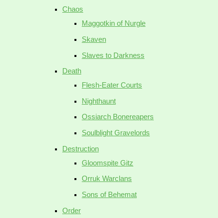
Chaos
Maggotkin of Nurgle
Skaven
Slaves to Darkness
Death
Flesh-Eater Courts
Nighthaunt
Ossiarch Bonereapers
Soulblight Gravelords
Destruction
Gloomspite Gitz
Orruk Warclans
Sons of Behemat
Order