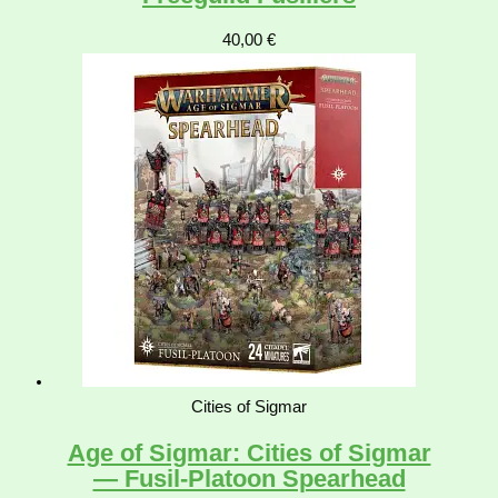
40,00
€
Cities of Sigmar
Age of Sigmar: Cities of Sigmar
— Fusil-Platoon Spearhead