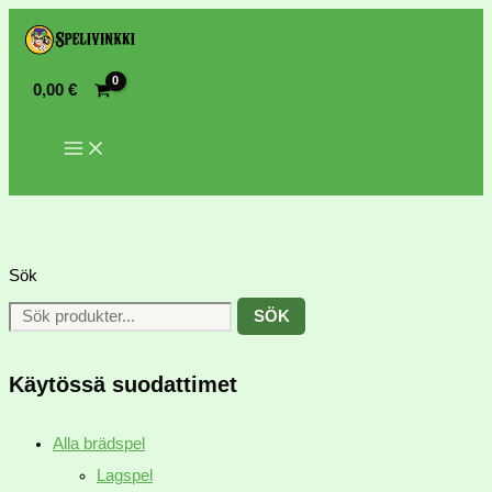
0,00
€
Sök
SÖK
Käytössä suodattimet
Alla brädspel
Lagspel