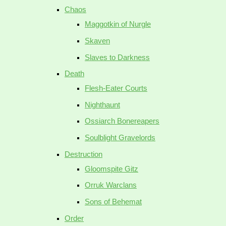
Chaos
Maggotkin of Nurgle
Skaven
Slaves to Darkness
Death
Flesh-Eater Courts
Nighthaunt
Ossiarch Bonereapers
Soulblight Gravelords
Destruction
Gloomspite Gitz
Orruk Warclans
Sons of Behemat
Order