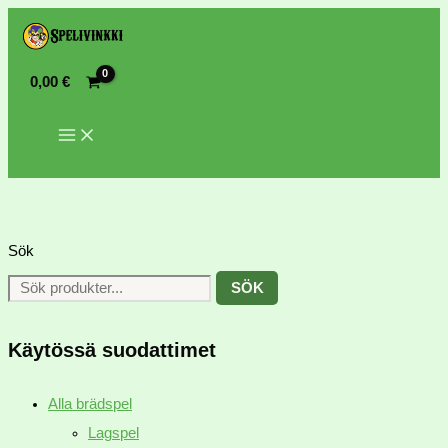
0,00
€
Sök
SÖK
Käytössä suodattimet
Alla brädspel
Lagspel