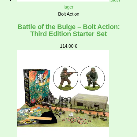
lager
Bolt Action
Battle of the Bulge – Bolt Action:
Third Edition Starter Set
114,00
€