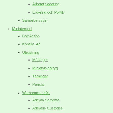
Arbetarplacering
Erövring och Politik
Samarbetsspel
Miniatyrspel
Bolt Action
Konflikt '47
Utrustning
Målfärger
Miniatyrverktyg
Tärningar
Penslar
Warhammer 40k
Adepta Sororitas
Adeptus Custodes