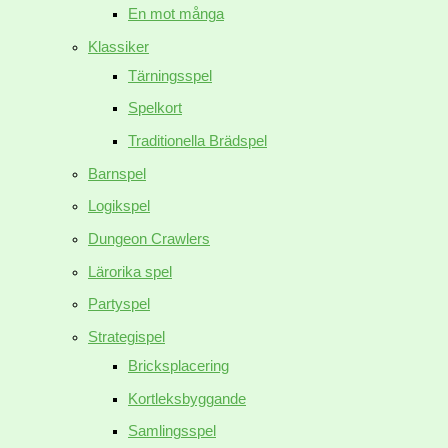
En mot många
Klassiker
Tärningsspel
Spelkort
Traditionella Brädspel
Barnspel
Logikspel
Dungeon Crawlers
Lärorika spel
Partyspel
Strategispel
Bricksplacering
Kortleksbyggande
Samlingsspel