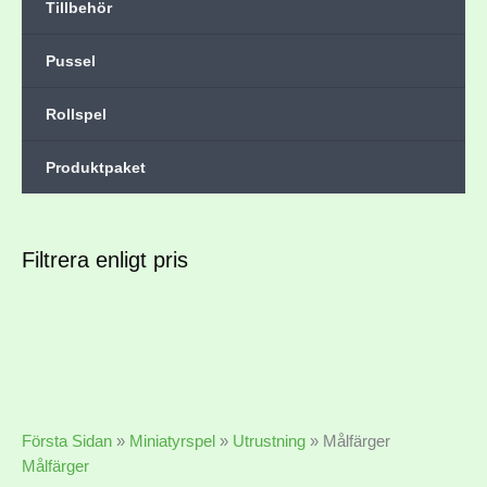
Tillbehör
Pussel
Rollspel
Produktpaket
Filtrera enligt pris
Första Sidan
»
Miniatyrspel
»
Utrustning
»
Målfärger
Målfärger