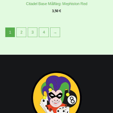
Citadel Base Målfärg: Mephiston Red
3,50
€
1
2
3
4
→