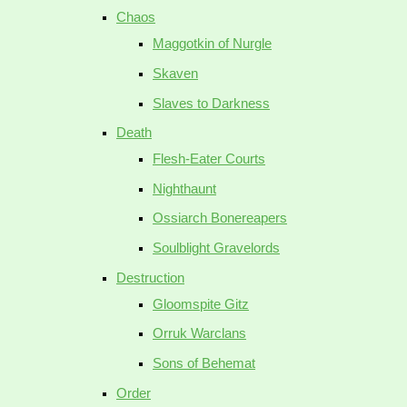
Chaos
Maggotkin of Nurgle
Skaven
Slaves to Darkness
Death
Flesh-Eater Courts
Nighthaunt
Ossiarch Bonereapers
Soulblight Gravelords
Destruction
Gloomspite Gitz
Orruk Warclans
Sons of Behemat
Order