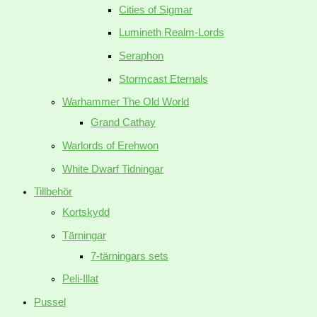
Cities of Sigmar
Lumineth Realm-Lords
Seraphon
Stormcast Eternals
Warhammer The Old World
Grand Cathay
Warlords of Erehwon
White Dwarf Tidningar
Tillbehör
Kortskydd
Tärningar
7-tärningars sets
Peli-Illat
Pussel