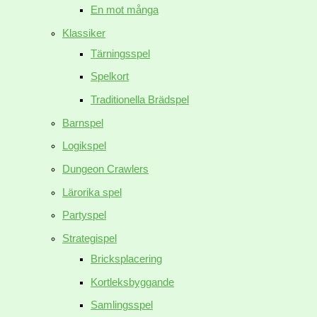
En mot många
Klassiker
Tärningsspel
Spelkort
Traditionella Brädspel
Barnspel
Logikspel
Dungeon Crawlers
Lärorika spel
Partyspel
Strategispel
Bricksplacering
Kortleksbyggande
Samlingsspel