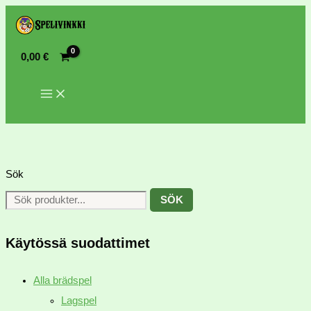
0,00
€
Sök
SÖK
Käytössä suodattimet
Alla brädspel
Lagspel