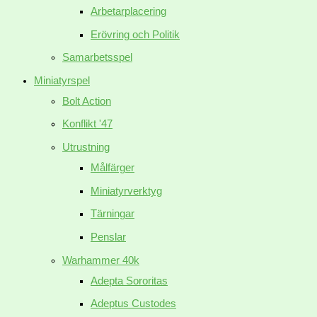
Arbetarplacering
Erövring och Politik
Samarbetsspel
Miniatyrspel
Bolt Action
Konflikt '47
Utrustning
Målfärger
Miniatyrverktyg
Tärningar
Penslar
Warhammer 40k
Adepta Sororitas
Adeptus Custodes