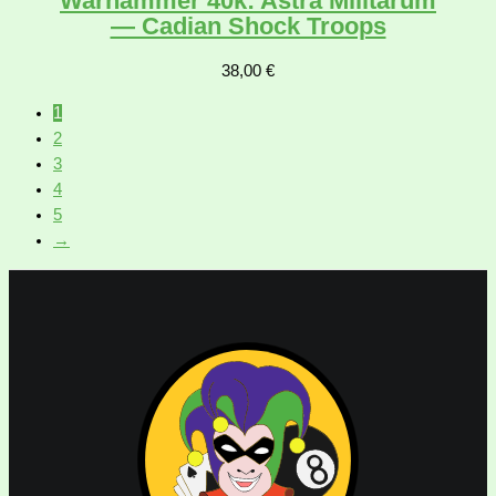
Warhammer 40k: Astra Militarum
— Cadian Shock Troops
38,00
€
1
2
3
4
5
→