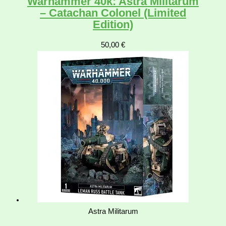
Warhammer 40k: Astra Militarum
– Catachan Colonel (Limited
Edition)
50,00
€
Astra Militarum