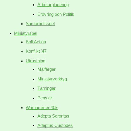
Arbetarplacering
Erövring och Politik
Samarbetsspel
Miniatyrspel
Bolt Action
Konflikt '47
Utrustning
Målfärger
Miniatyrverktyg
Tärningar
Penslar
Warhammer 40k
Adepta Sororitas
Adeptus Custodes