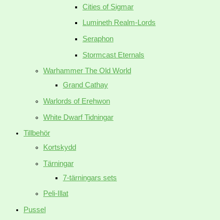
Cities of Sigmar
Lumineth Realm-Lords
Seraphon
Stormcast Eternals
Warhammer The Old World
Grand Cathay
Warlords of Erehwon
White Dwarf Tidningar
Tillbehör
Kortskydd
Tärningar
7-tärningars sets
Peli-Illat
Pussel