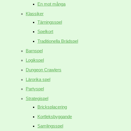
En mot många
Klassiker
Tärningsspel
Spelkort
Traditionella Brädspel
Barnspel
Logikspel
Dungeon Crawlers
Lärorika spel
Partyspel
Strategispel
Bricksplacering
Kortleksbyggande
Samlingsspel