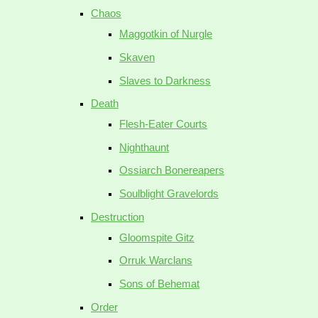
Chaos
Maggotkin of Nurgle
Skaven
Slaves to Darkness
Death
Flesh-Eater Courts
Nighthaunt
Ossiarch Bonereapers
Soulblight Gravelords
Destruction
Gloomspite Gitz
Orruk Warclans
Sons of Behemat
Order