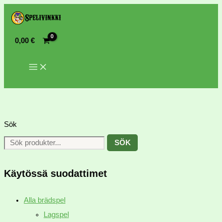
0,00
€
Sök
SÖK
Käytössä suodattimet
Alla brädspel
Lagspel