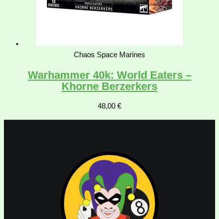
Chaos Space Marines
Warhammer 40k: World Eaters –
Khorne Berzerkers
48,00
€