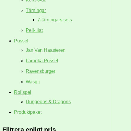
Tärningar
7-tärningars sets
Peli-Illat
Pussel
Jan Van Haasteren
Lärorika Pussel
Ravensburger
Wasgij
Rollspel
Dungeons & Dragons
Produktpaket
Filtrera enligt pris