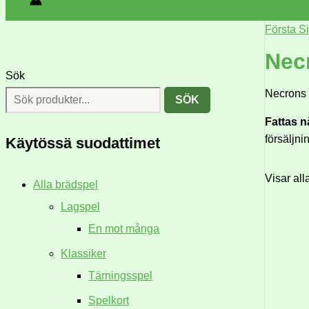
Första S
Nec
Sök
Necrons ä
SÖK
Fattas 
försäljni
Käytössä suodattimet
Visar all
Alla brädspel
Lagspel
En mot många
Klassiker
Tärningsspel
Spelkort