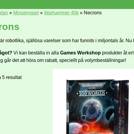
idan
»
Miniatyrspel
»
Warhammer 40k
»
Necrons
rons
r robotlika, själlösa varelser som har funnits i miljontals år. Nu h
något?
Vi kan beställa in alla
Games Workshop
produkter åt er
ng går det att höra om rabatt, speciellt på volymbeställningar!
a 5 resultat