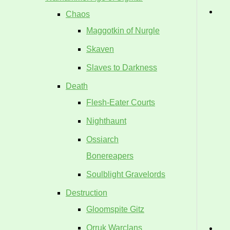
Chaos
Maggotkin of Nurgle
Skaven
Slaves to Darkness
Death
Flesh-Eater Courts
Nighthaunt
Ossiarch
Bonereapers
Soulblight Gravelords
Destruction
Gloomspite Gitz
Orruk Warclans