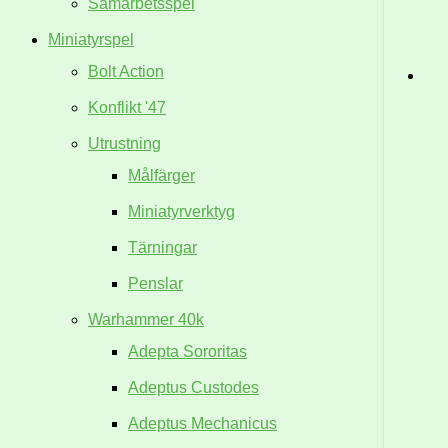
Samarbetsspel
Miniatyrspel
Bolt Action
Konflikt '47
Utrustning
Målfärger
Miniatyrverktyg
Tärningar
Penslar
Warhammer 40k
Adepta Sororitas
Adeptus Custodes
Adeptus Mechanicus