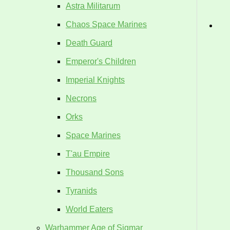
Astra Militarum
Chaos Space Marines
Death Guard
Emperor's Children
Imperial Knights
Necrons
Orks
Space Marines
T'au Empire
Thousand Sons
Tyranids
World Eaters
Warhammer Age of Sigmar