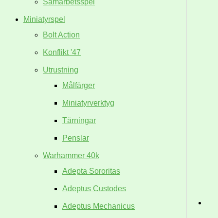
Samarbetsspel
Miniatyrspel
Bolt Action
Konflikt '47
Utrustning
Målfärger
Miniatyrverktyg
Tärningar
Penslar
Warhammer 40k
Adepta Sororitas
Adeptus Custodes
Adeptus Mechanicus