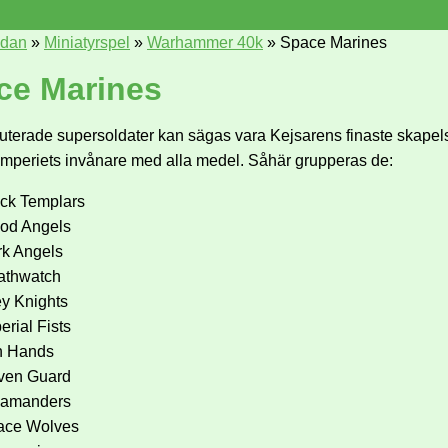
idan
»
Miniatyrspel
»
Warhammer 40k
»
Space Marines
ce Marines
terade supersoldater kan sägas vara Kejsarens finaste skapels
imperiets invånare med alla medel. Såhär grupperas de:
ck Templars
od Angels
k Angels
athwatch
y Knights
erial Fists
n Hands
ven Guard
lamanders
ace Wolves