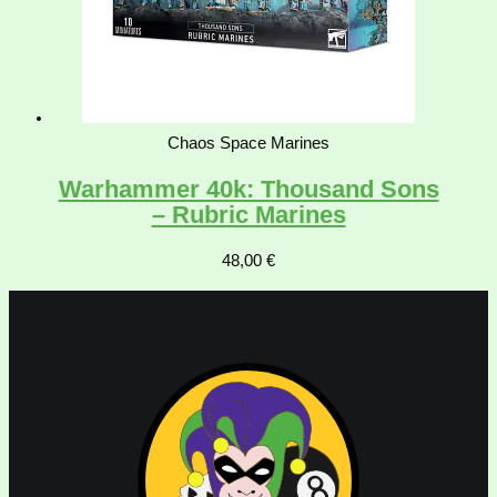
Chaos Space Marines
Warhammer 40k: Thousand Sons
– Rubric Marines
48,00
€