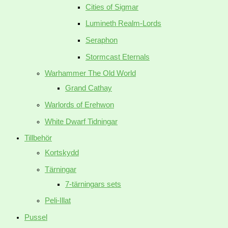
Cities of Sigmar
Lumineth Realm-Lords
Seraphon
Stormcast Eternals
Warhammer The Old World
Grand Cathay
Warlords of Erehwon
White Dwarf Tidningar
Tillbehör
Kortskydd
Tärningar
7-tärningars sets
Peli-Illat
Pussel