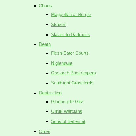
Chaos
Maggotkin of Nurgle
Skaven
Slaves to Darkness
Death
Flesh-Eater Courts
Nighthaunt
Ossiarch Bonereapers
Soulblight Gravelords
Destruction
Gloomspite Gitz
Orruk Warclans
Sons of Behemat
Order