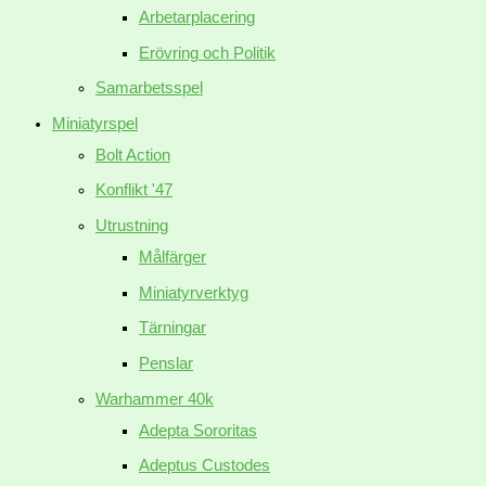
Arbetarplacering
Erövring och Politik
Samarbetsspel
Miniatyrspel
Bolt Action
Konflikt '47
Utrustning
Målfärger
Miniatyrverktyg
Tärningar
Penslar
Warhammer 40k
Adepta Sororitas
Adeptus Custodes