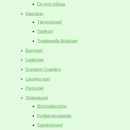
En mot många
Klassiker
Tärningsspel
Spelkort
Traditionella Brädspel
Barnspel
Logikspel
Dungeon Crawlers
Lärorika spel
Partyspel
Strategispel
Bricksplacering
Kortleksbyggande
Samlingsspel