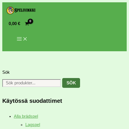
0,00
€
Sök
SÖK
Käytössä suodattimet
Alla brädspel
Lagspel