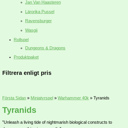
Jan Van Haasteren
Lärorika Pussel
Ravensburger
Wasgij
Rollspel
Dungeons & Dragons
Produktpaket
Filtrera enligt pris
Första Sidan
»
Miniatyrspel
»
Warhammer 40k
»
Tyranids
Tyranids
”Unleash a living tide of nightmarish biological constructs to