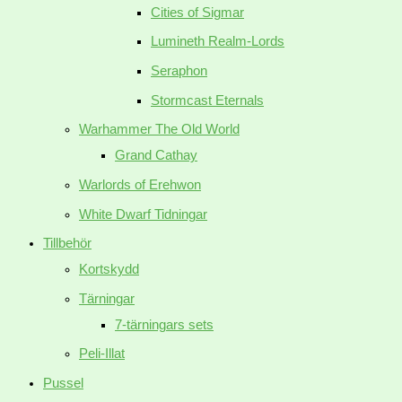
Cities of Sigmar
Lumineth Realm-Lords
Seraphon
Stormcast Eternals
Warhammer The Old World
Grand Cathay
Warlords of Erehwon
White Dwarf Tidningar
Tillbehör
Kortskydd
Tärningar
7-tärningars sets
Peli-Illat
Pussel