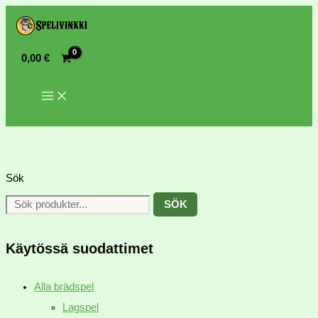
0,00
€
Sök
SÖK
Käytössä suodattimet
Alla brädspel
Lagspel