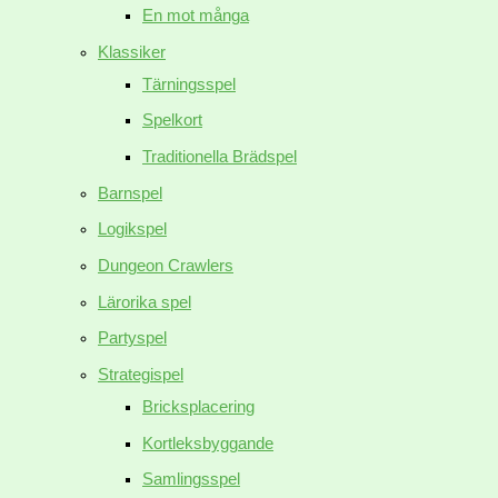
En mot många
Klassiker
Tärningsspel
Spelkort
Traditionella Brädspel
Barnspel
Logikspel
Dungeon Crawlers
Lärorika spel
Partyspel
Strategispel
Bricksplacering
Kortleksbyggande
Samlingsspel