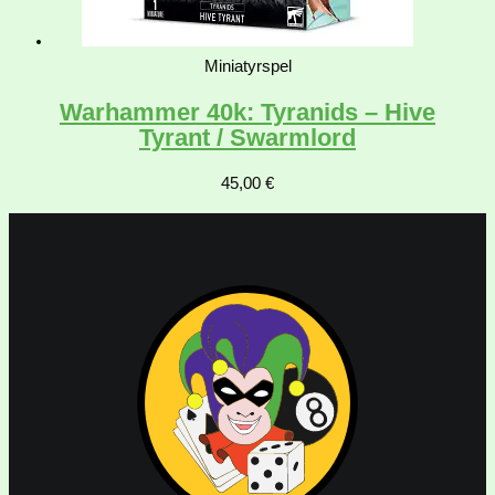
Miniatyrspel
Warhammer 40k: Tyranids – Hive
Tyrant / Swarmlord
45,00
€