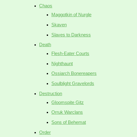
Chaos
Maggotkin of Nurgle
Skaven
Slaves to Darkness
Death
Flesh-Eater Courts
Nighthaunt
Ossiarch Bonereapers
Soulblight Gravelords
Destruction
Gloomspite Gitz
Orruk Warclans
Sons of Behemat
Order