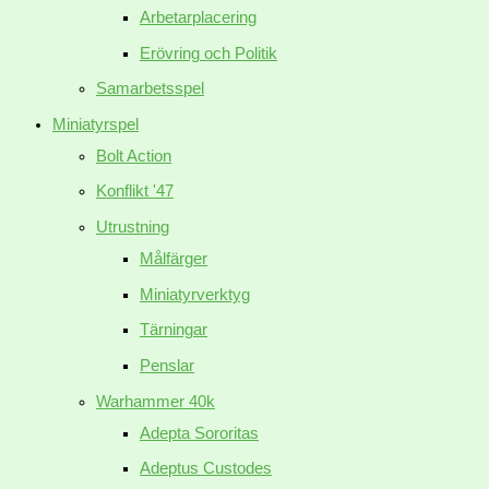
Arbetarplacering
Erövring och Politik
Samarbetsspel
Miniatyrspel
Bolt Action
Konflikt '47
Utrustning
Målfärger
Miniatyrverktyg
Tärningar
Penslar
Warhammer 40k
Adepta Sororitas
Adeptus Custodes