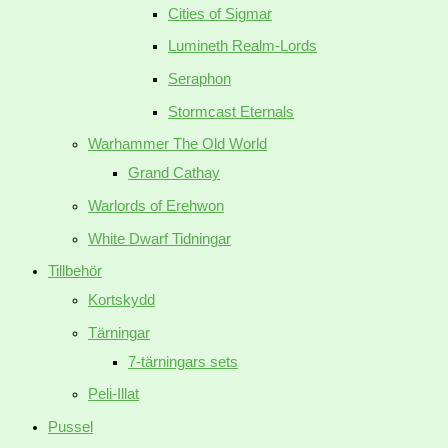
Cities of Sigmar
Lumineth Realm-Lords
Seraphon
Stormcast Eternals
Warhammer The Old World
Grand Cathay
Warlords of Erehwon
White Dwarf Tidningar
Tillbehör
Kortskydd
Tärningar
7-tärningars sets
Peli-Illat
Pussel