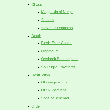
Chaos
Maggotkin of Nurgle
Skaven
Slaves to Darkness
Death
Flesh-Eater Courts
Nighthaunt
Ossiarch Bonereapers
Soulblight Gravelords
Destruction
Gloomspite Gitz
Orruk Warclans
Sons of Behemat
Order