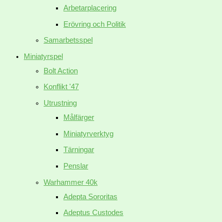
Arbetarplacering
Erövring och Politik
Samarbetsspel
Miniatyrspel
Bolt Action
Konflikt '47
Utrustning
Målfärger
Miniatyrverktyg
Tärningar
Penslar
Warhammer 40k
Adepta Sororitas
Adeptus Custodes