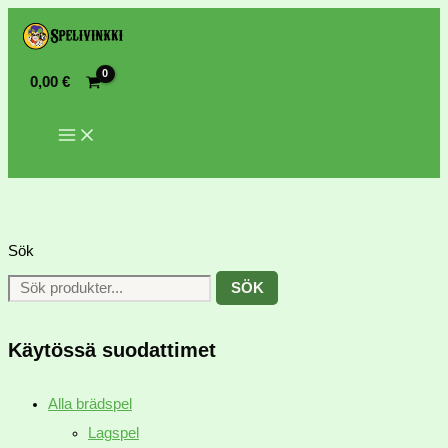
0,00
€
Sök
SÖK
Käytössä suodattimet
Alla brädspel
Lagspel