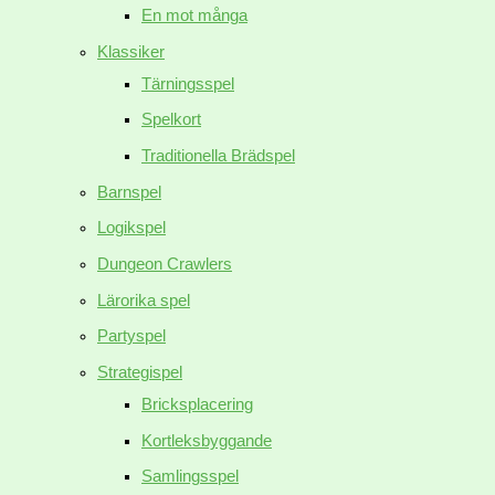
En mot många
Klassiker
Tärningsspel
Spelkort
Traditionella Brädspel
Barnspel
Logikspel
Dungeon Crawlers
Lärorika spel
Partyspel
Strategispel
Bricksplacering
Kortleksbyggande
Samlingsspel