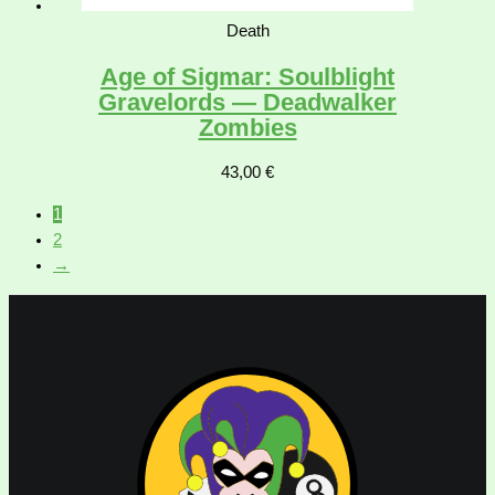
Death
Age of Sigmar: Soulblight
Gravelords — Deadwalker
Zombies
43,00
€
1
2
→