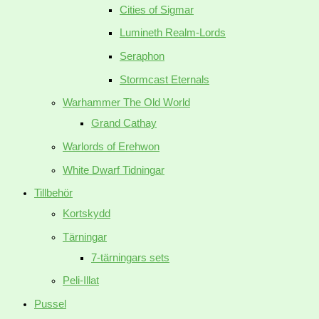
Cities of Sigmar
Lumineth Realm-Lords
Seraphon
Stormcast Eternals
Warhammer The Old World
Grand Cathay
Warlords of Erehwon
White Dwarf Tidningar
Tillbehör
Kortskydd
Tärningar
7-tärningars sets
Peli-Illat
Pussel