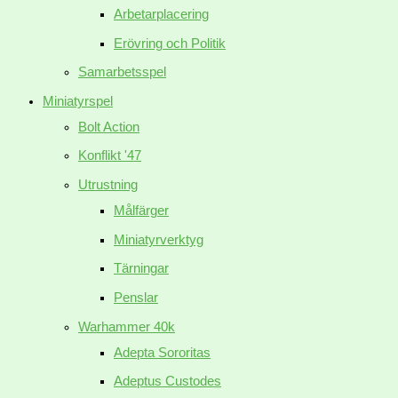
Arbetarplacering
Erövring och Politik
Samarbetsspel
Miniatyrspel
Bolt Action
Konflikt '47
Utrustning
Målfärger
Miniatyrverktyg
Tärningar
Penslar
Warhammer 40k
Adepta Sororitas
Adeptus Custodes