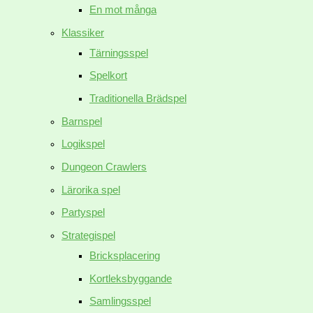
En mot många
Klassiker
Tärningsspel
Spelkort
Traditionella Brädspel
Barnspel
Logikspel
Dungeon Crawlers
Lärorika spel
Partyspel
Strategispel
Bricksplacering
Kortleksbyggande
Samlingsspel