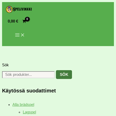
0,00
€
Sök
SÖK
Käytössä suodattimet
Alla brädspel
Lagspel