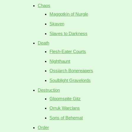
Chaos
Maggotkin of Nurgle
Skaven
Slaves to Darkness
Death
Flesh-Eater Courts
Nighthaunt
Ossiarch Bonereapers
Soulblight Gravelords
Destruction
Gloomspite Gitz
Orruk Warclans
Sons of Behemat
Order