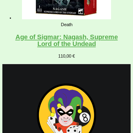
Death
Age of Sigmar: Nagash, Supreme
Lord of the Undead
110,00
€