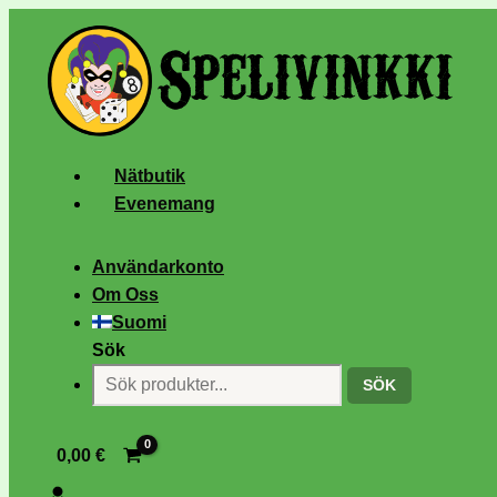
Nätbutik
Evenemang
Användarkonto
Om Oss
Suomi
Sök
SÖK
0,00
€