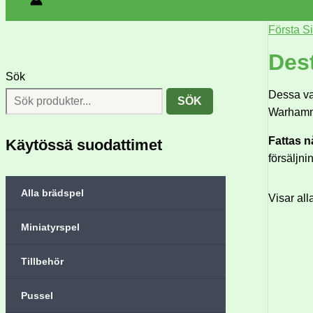
Första S
Des
Sök
Dessa var
SÖK
Warhamm
Fattas 
Käytössä suodattimet
försäljni
Alla brädspel
Visar all
Miniatyrspel
Tillbehör
Pussel