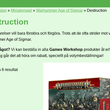
idan
»
Miniatyrspel
»
Warhammer Age of Sigmar
»
Destruction
truction
elser vill bara förstöra och förgöra. Trots att de ofta strider mo
er Age of Sigmar.
något?
Vi kan beställa in alla
Games Workshop
produkter åt er
ng går det att höra om rabatt, speciellt på volymbeställningar!
a 6 resultat