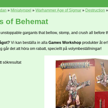
idan
»
Miniatyrspel
»
Warhammer Age of Sigmar
»
Destruction
s of Behemat
unstoppable gargants that bellow, stomp, and crush all before t
något?
Vi kan beställa in alla
Games Workshop
produkter åt er
ng går det att höra om rabatt, speciellt på volymbeställningar!
t sökresultat