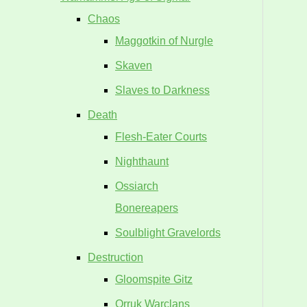
Chaos
Maggotkin of Nurgle
Skaven
Slaves to Darkness
Death
Flesh-Eater Courts
Nighthaunt
Ossiarch
Bonereapers
Soulblight Gravelords
Destruction
Gloomspite Gitz
Orruk Warclans