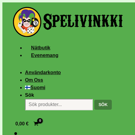
Nätbutik
Evenemang
Användarkonto
Om Oss
Suomi
Sök
SÖK
0,00
€