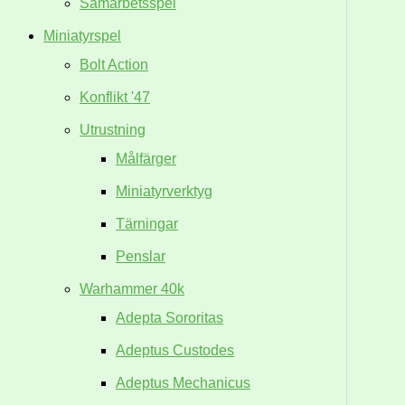
Samarbetsspel
Miniatyrspel
Bolt Action
Konflikt '47
Utrustning
Målfärger
Miniatyrverktyg
Tärningar
Penslar
Warhammer 40k
Adepta Sororitas
Adeptus Custodes
Adeptus Mechanicus