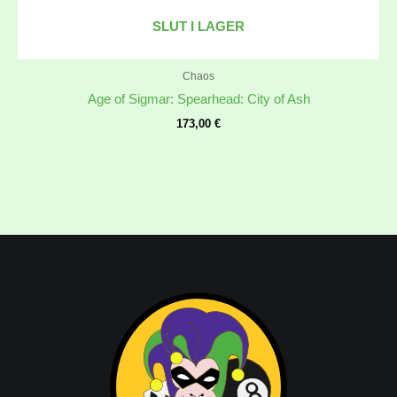
SLUT I LAGER
Chaos
Age of Sigmar: Spearhead: City of Ash
173,00
€