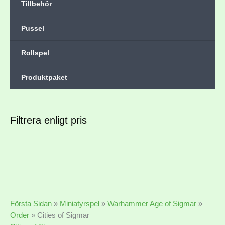
Tillbehör
Pussel
Rollspel
Produktpaket
Filtrera enligt pris
Första Sidan
»
Miniatyrspel
»
Warhammer Age of Sigmar
»
Order
»
Cities of Sigmar