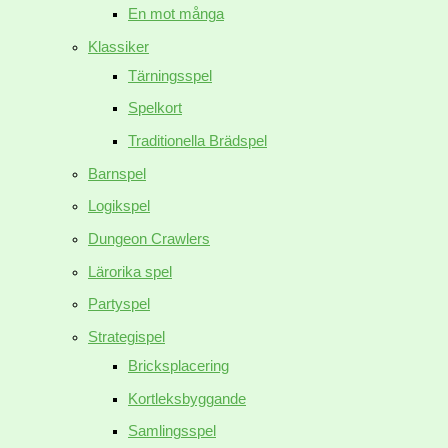
En mot många
Klassiker
Tärningsspel
Spelkort
Traditionella Brädspel
Barnspel
Logikspel
Dungeon Crawlers
Lärorika spel
Partyspel
Strategispel
Bricksplacering
Kortleksbyggande
Samlingsspel