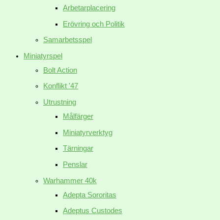
Arbetarplacering
Erövring och Politik
Samarbetsspel
Miniatyrspel
Bolt Action
Konflikt '47
Utrustning
Målfärger
Miniatyrverktyg
Tärningar
Penslar
Warhammer 40k
Adepta Sororitas
Adeptus Custodes