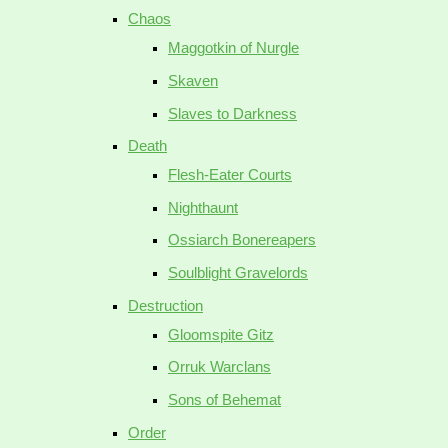
Chaos
Maggotkin of Nurgle
Skaven
Slaves to Darkness
Death
Flesh-Eater Courts
Nighthaunt
Ossiarch Bonereapers
Soulblight Gravelords
Destruction
Gloomspite Gitz
Orruk Warclans
Sons of Behemat
Order