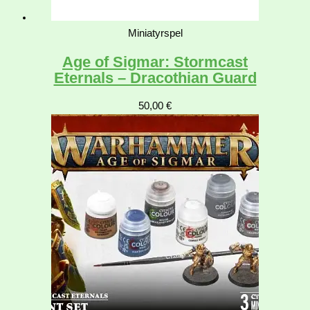
Miniatyrspel
Age of Sigmar: Stormcast
Eternals – Dracothian Guard
50,00
€