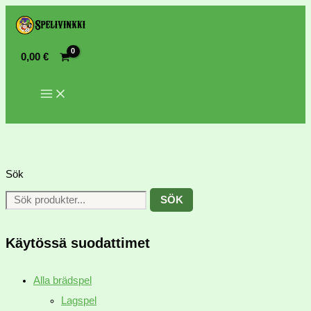
0,00
€
Sök
SÖK
Käytössä suodattimet
Alla brädspel
Lagspel