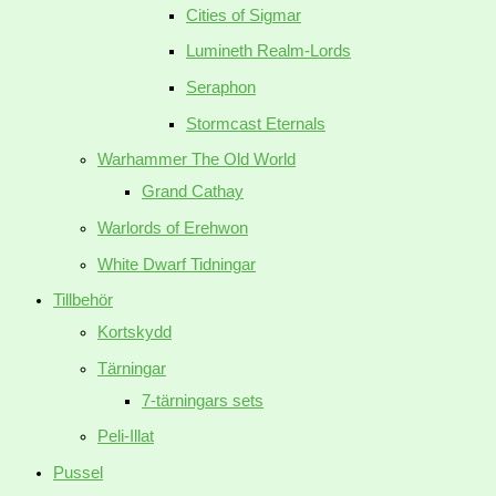
Cities of Sigmar
Lumineth Realm-Lords
Seraphon
Stormcast Eternals
Warhammer The Old World
Grand Cathay
Warlords of Erehwon
White Dwarf Tidningar
Tillbehör
Kortskydd
Tärningar
7-tärningars sets
Peli-Illat
Pussel