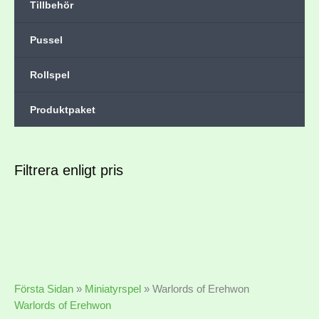
Tillbehör
Pussel
Rollspel
Produktpaket
Filtrera enligt pris
Första Sidan
»
Miniatyrspel
»
Warlords of Erehwon
Warlords of Erehwon