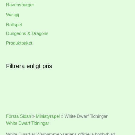
Ravensburger
Wasgij
Rollspel
Dungeons & Dragons
Produktpaket
Filtrera enligt pris
Första Sidan
»
Miniatyrspel
»
White Dwarf Tidningar
White Dwarf Tidningar
White Dwarf är Warhammer-seriens officiella hobbyblad.