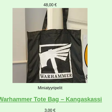
48,00
€
Miniatyyripelit
Warhammer Tote Bag – Kangaskassi
3,00
€