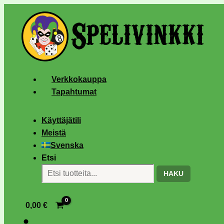
Verkkokauppa
Tapahtumat
Käyttäjätili
Meistä
Svenska
Etsi
HAKU
0,00
€