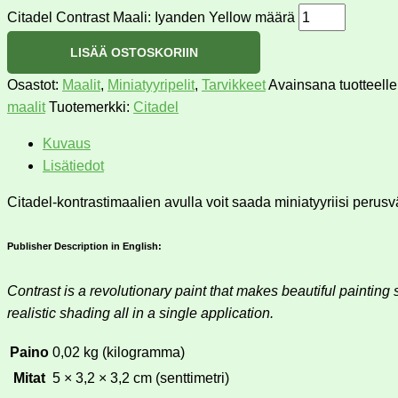
Citadel Contrast Maali: Iyanden Yellow määrä
LISÄÄ OSTOSKORIIN
Osastot:
Maalit
,
Miniatyyripelit
,
Tarvikkeet
Avainsana tuotteell
maalit
Tuotemerkki:
Citadel
Kuvaus
Lisätiedot
Citadel-kontrastimaalien avulla voit saada miniatyyriisi perus
Publisher Description in English:
Contrast is a revolutionary paint that makes beautiful painting
realistic shading all in a single application.
Paino
0,02 kg (kilogramma)
Mitat
5 × 3,2 × 3,2 cm (senttimetri)