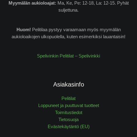
Myymälän
aukioloajat:
Ma, Ke, Pe: 12-18, La: 12-15. Pyhät
suljettuna.
Huom!
Pelitilaa pystyy varaamaan myös myymälän
aukioloaikojen ulkopuolella, kuten esimerkiksi lauantaisin!
Spelivinkin Pelitilat – Spelivinkki
Asiakasinfo
Pelitilat
Loppuneet ja puuttuvat tuotteet
Toimitustiedot
Tietosuoja
Evästekäytäntö (EU)