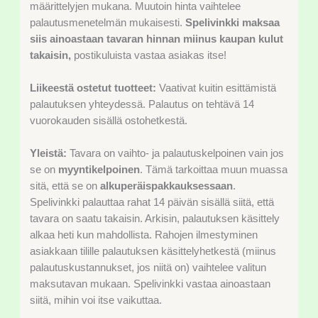
määrittelyjen mukana. Muutoin hinta vaihtelee
palautusmenetelmän mukaisesti.
Spelivinkki maksaa
siis ainoastaan tavaran hinnan miinus kaupan kulut
takaisin,
postikuluista vastaa asiakas itse!
Liikeestä ostetut tuotteet:
Vaativat kuitin esittämistä
palautuksen yhteydessä. Palautus on tehtävä 14
vuorokauden sisällä ostohetkestä.
Yleistä:
Tavara on vaihto- ja palautuskelpoinen vain jos
se on
myyntikelpoinen
. Tämä tarkoittaa muun muassa
sitä, että se on
alkuperäispakkauksessaan
.
Spelivinkki palauttaa rahat 14 päivän sisällä siitä, että
tavara on saatu takaisin. Arkisin, palautuksen käsittely
alkaa heti kun mahdollista. Rahojen ilmestyminen
asiakkaan tilille palautuksen käsittelyhetkestä (miinus
palautuskustannukset, jos niitä on) vaihtelee valitun
maksutavan mukaan. Spelivinkki vastaa ainoastaan
siitä, mihin voi itse vaikuttaa.