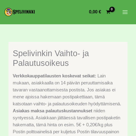
0,00
€
Spelivinkin Vaihto- ja
Palautusoikeus
Verkkokauppatilausten koskevat seikat:
Lain
mukaan, asiakkaalla on 14 päivän peruuttamisaika
tavaran vastaanottamisesta postista. Jos asiakas ei
mene ajoissa hakemaan postipakettiaan, tämä
katsotaan vaihto- ja palautusoikeuden hyödyttämisenä.
Asiakas maksa palautuskustannukset
niiden
syntyessä. Asiakkaan jättäessä tavallisen postipaketin
hakematta, tämä hinta on esim. 5€ + 0,20€/kg plus
Postin polttoainelisä per kuljetus Postin tilavuuspainon