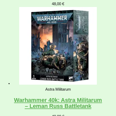
48,00
€
Astra Militarum
Warhammer 40k: Astra Militarum
– Leman Russ Battletank