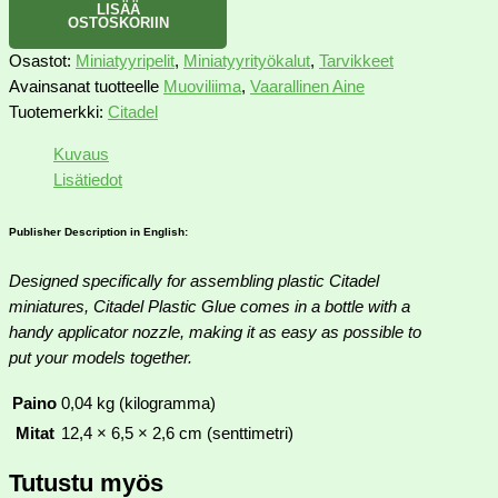
LISÄÄ
OSTOSKORIIN
Osastot:
Miniatyyripelit
,
Miniatyyrityökalut
,
Tarvikkeet
Avainsanat tuotteelle
Muoviliima
,
Vaarallinen Aine
Tuotemerkki:
Citadel
Kuvaus
Lisätiedot
Publisher Description in English:
Designed specifically for assembling plastic Citadel
miniatures, Citadel Plastic Glue comes in a bottle with a
handy applicator nozzle, making it as easy as possible to
put your models together.
Paino
0,04 kg (kilogramma)
Mitat
12,4 × 6,5 × 2,6 cm (senttimetri)
Tutustu myös