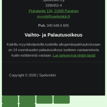
Spelivinkki Oy
3390452-4
Pjukalantie 134, 21600 Parainen
myynti@spelivinkki.fi
Puh.
040 648 6 605
Vaihto- ja Palautusoikeus
Kaikilla myyntikelpoisilla tuotteilla alkuperäispakkauksissaan
on 14 vuorokauden palautusoikeus tuotteen vastaanotosta
kuitin esittämistä vastaan.
Lue tarkemmat ehdot tästä!
Copyright © 2026 | Spelivinkki