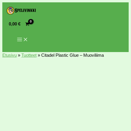
0,00
€
Etusivu
»
Tuotteet
»
Citadel Plastic Glue – Muoviliima