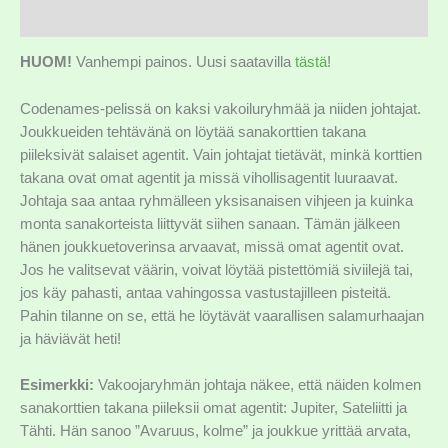
Lisätiedot
HUOM!
Vanhempi painos. Uusi saatavilla
tästä
!
Codenames-pelissä on kaksi vakoiluryhmää ja niiden johtajat.
Joukkueiden tehtävänä on löytää sanakorttien takana
piileksivät salaiset agentit. Vain johtajat tietävät, minkä korttien
takana ovat omat agentit ja missä vihollisagentit luuraavat.
Johtaja saa antaa ryhmälleen yksisanaisen vihjeen ja kuinka
monta sanakorteista liittyvät siihen sanaan. Tämän jälkeen
hänen joukkuetoverinsa arvaavat, missä omat agentit ovat.
Jos he valitsevat väärin, voivat löytää pistettömiä siviilejä tai,
jos käy pahasti, antaa vahingossa vastustajilleen pisteitä.
Pahin tilanne on se, että he löytävät vaarallisen salamurhaajan
ja häviävät heti!
Esimerkki:
Vakoojaryhmän johtaja näkee, että näiden kolmen
sanakorttien takana piileksii omat agentit: Jupiter, Sateliitti ja
Tähti. Hän sanoo ”Avaruus, kolme” ja joukkue yrittää arvata,