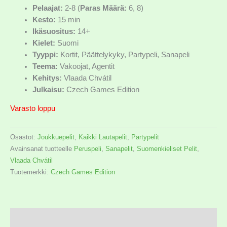
Pelaajat:
2-8 (
Paras Määrä:
6, 8)
Kesto:
15 min
Ikäsuositus:
14+
Kielet:
Suomi
Tyyppi:
Kortit, Päättelykyky, Partypeli, Sanapeli
Teema:
Vakoojat, Agentit
Kehitys:
Vlaada Chvátil
Julkaisu:
Czech Games Edition
Varasto loppu
Osastot:
Joukkuepelit
,
Kaikki Lautapelit
,
Partypelit
Avainsanat tuotteelle
Peruspeli
,
Sanapelit
,
Suomenkieliset Pelit
,
Vlaada Chvátil
Tuotemerkki:
Czech Games Edition
Kuvaus