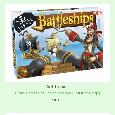
Kaikki Lautapelit
Pirate Battleships Laivanupotuspeli (Multilanguage)
18,00
€