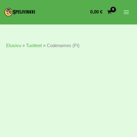
0,00
€
Etusivu
»
Tuotteet
»
Codenames (FI)