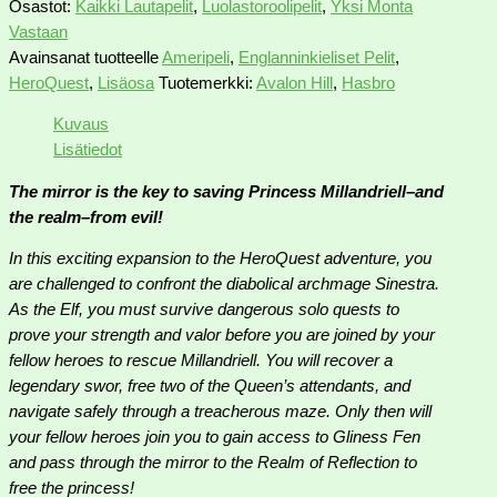
Osastot:
Kaikki Lautapelit
,
Luolastoroolipelit
,
Yksi Monta
Vastaan
Avainsanat tuotteelle
Ameripeli
,
Englanninkieliset Pelit
,
HeroQuest
,
Lisäosa
Tuotemerkki:
Avalon Hill
,
Hasbro
Kuvaus
Lisätiedot
The mirror is the key to saving Princess Millandriell–and
the realm–from evil!
In this exciting expansion to the HeroQuest adventure, you
are challenged to confront the diabolical archmage Sinestra.
As the Elf, you must survive dangerous solo quests to
prove your strength and valor before you are joined by your
fellow heroes to rescue Millandriell. You will recover a
legendary swor, free two of the Queen’s attendants, and
navigate safely through a treacherous maze. Only then will
your fellow heroes join you to gain access to Gliness Fen
and pass through the mirror to the Realm of Reflection to
free the princess!