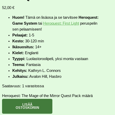
52,00
€
Huom!
Tämä on lisäosa ja se tarvitsee
Heroquest:
Game System
tai
Heroquest: First Light
peruspelin
sen pelaamiseen!
Pelaajat:
1-5
Kesto:
30-120 min
Ikäsuositus:
14+
Kielet:
Englanti
Tyyppi:
Luolastoroolipeli, yksi monta vastaan
Teema:
Fantasia
Kehitys:
Kathryn L. Connors
Julkaisu:
Avalon Hill, Hasbro
Saatavuus:
1 varastossa
Heroquest: The Mage of the Mirror Quest Pack määrä
LISÄÄ
OSTOSKORIIN