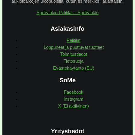
aukioloaikojen ulkopuolella, kuten esimerkiksi lauantaisin!
Spelivinkin Pelitilat – Spelivinkki
Asiakasinfo
Pelitilat
Loppuneet ja puuttuvat tuotteet
Toimitustiedot
Tietosuoja
Evästekäytäntö (EU)
SoMe
Facebook
Instagram
X (Ei aktiivinen)
Yritystiedot