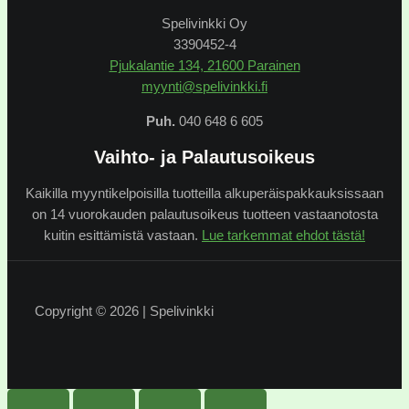
Spelivinkki Oy
3390452-4
Pjukalantie 134, 21600 Parainen
myynti@spelivinkki.fi
Puh.
040 648 6 605
Vaihto- ja Palautusoikeus
Kaikilla myyntikelpoisilla tuotteilla alkuperäispakkauksissaan
on 14 vuorokauden palautusoikeus tuotteen vastaanotosta
kuitin esittämistä vastaan.
Lue tarkemmat ehdot tästä!
Copyright © 2026 | Spelivinkki