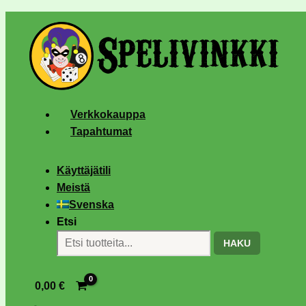
Verkkokauppa
Tapahtumat
Käyttäjätili
Meistä
Svenska
Etsi
HAKU
0,00
€