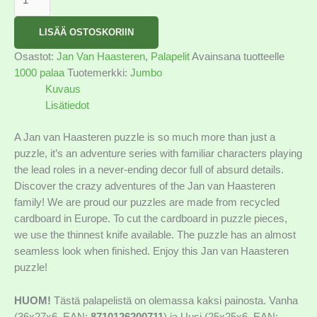
LISÄÄ OSTOSKORIIN
Osastot:
Jan Van Haasteren
,
Palapelit
Avainsana tuotteelle
1000 palaa
Tuotemerkki:
Jumbo
Kuvaus
Lisätiedot
A Jan van Haasteren puzzle is so much more than just a
puzzle, it’s an adventure series with familiar characters playing
the lead roles in a never-ending decor full of absurd details.
Discover the crazy adventures of the Jan van Haasteren
family! We are proud our puzzles are made from recycled
cardboard in Europe. To cut the cardboard in puzzle pieces,
we use the thinnest knife available. The puzzle has an almost
seamless look when finished. Enjoy this Jan van Haasteren
puzzle!
HUOM!
Tästä palapelistä on olemassa kaksi painosta. Vanha
(36x27x6, EAN:
8710126200711
) ja Uusi (25x25x6, EAN: