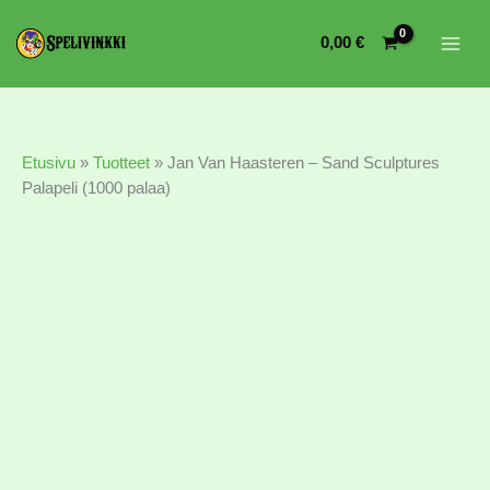
Jan
Van
0,00
€
Haasteren
-
Sand
Sculptures
Palapeli
Etusivu
»
Tuotteet
»
Jan Van Haasteren – Sand Sculptures
(1000
Palapeli (1000 palaa)
palaa)
määrä