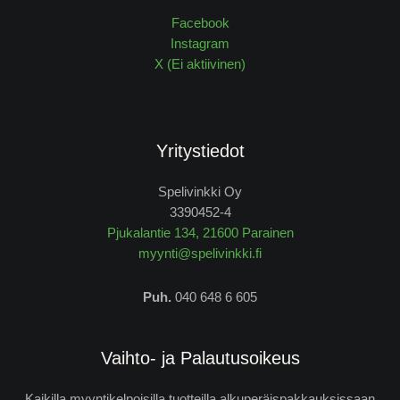
Facebook
Instagram
X (Ei aktiivinen)
Yritystiedot
Spelivinkki Oy
3390452-4
Pjukalantie 134, 21600 Parainen
myynti@spelivinkki.fi
Puh.
040 648 6 605
Vaihto- ja Palautusoikeus
Kaikilla myyntikelpoisilla tuotteilla alkuperäispakkauksissaan