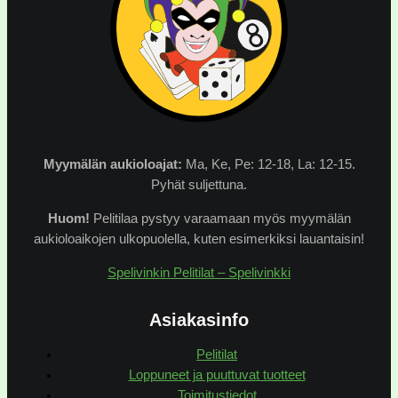
Myymälän
aukioloajat:
Ma, Ke, Pe: 12-18, La: 12-15.
Pyhät suljettuna.
Huom!
Pelitilaa pystyy varaamaan myös myymälän
aukioloaikojen ulkopuolella, kuten esimerkiksi lauantaisin!
Spelivinkin Pelitilat – Spelivinkki
Asiakasinfo
Pelitilat
Loppuneet ja puuttuvat tuotteet
Toimitustiedot