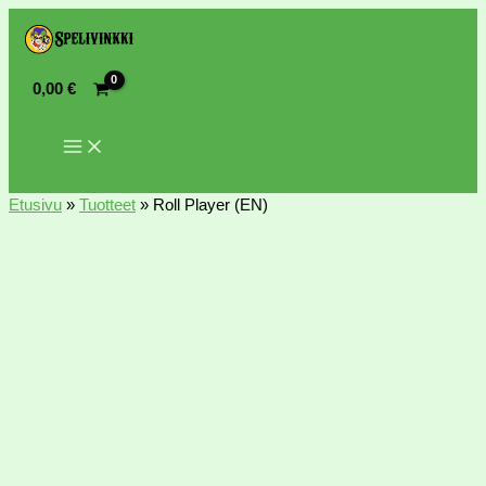
0,00
€
Etusivu
»
Tuotteet
»
Roll Player (EN)