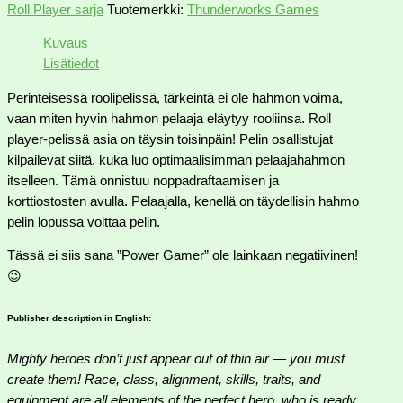
Roll Player sarja
Tuotemerkki:
Thunderworks Games
Kuvaus
Lisätiedot
Perinteisessä roolipelissä, tärkeintä ei ole hahmon voima,
vaan miten hyvin hahmon pelaaja eläytyy rooliinsa. Roll
player-pelissä asia on täysin toisinpäin! Pelin osallistujat
kilpailevat siitä, kuka luo optimaalisimman pelaajahahmon
itselleen. Tämä onnistuu noppadraftaamisen ja
korttiostosten avulla. Pelaajalla, kenellä on täydellisin hahmo
pelin lopussa voittaa pelin.
Tässä ei siis sana ”Power Gamer” ole lainkaan negatiivinen!
😉
Publisher description in English:
Mighty heroes don’t just appear out of thin air — you must
create them! Race, class, alignment, skills, traits, and
equipment are all elements of the perfect hero, who is ready