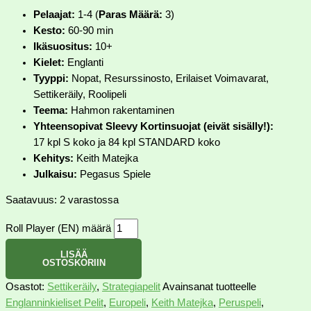
Pelaajat:
1-4 (
Paras Määrä:
3)
Kesto:
60-90 min
Ikäsuositus:
10+
Kielet:
Englanti
Tyyppi:
Nopat, Resurssinosto, Erilaiset Voimavarat,
Settikeräily, Roolipeli
Teema:
Hahmon rakentaminen
Yhteensopivat Sleevy Kortinsuojat (eivät sisälly!):
17 kpl S koko ja 84 kpl STANDARD koko
Kehitys:
Keith Matejka
Julkaisu:
Pegasus Spiele
Saatavuus:
2 varastossa
Roll Player (EN) määrä
LISÄÄ
OSTOSKORIIN
Osastot:
Settikeräily
,
Strategiapelit
Avainsanat tuotteelle
Englanninkieliset Pelit
,
Europeli
,
Keith Matejka
,
Peruspeli
,