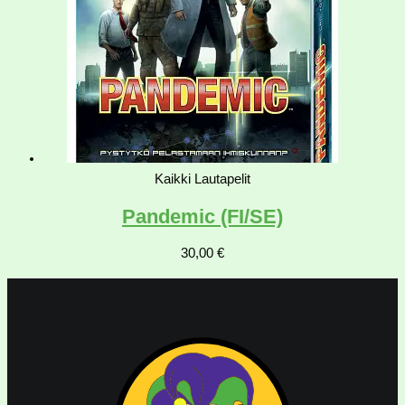
Kaikki Lautapelit
Pandemic (FI/SE)
30,00
€