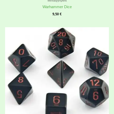
Miniatyyripelit
Warhammer Dice
9,50
€