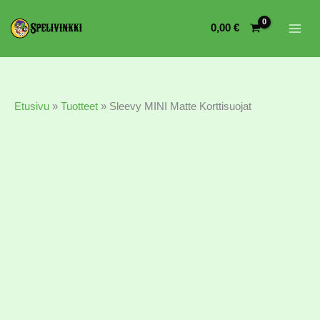
0,00
€
Etusivu
»
Tuotteet
»
Sleevy MINI Matte Korttisuojat
Sleevy
MINI
Matte
Korttisuojat
määrä