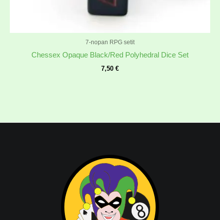
7-nopan RPG setit
Chessex Opaque Black/Red Polyhedral Dice Set
7,50
€