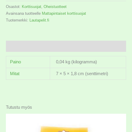
Osastot:
Korttisuojat
,
Oheistuotteet
Avainsana tuotteelle
Mattapintaiset korttisuojat
Tuotemerkki:
Lautapelit.fi
Lisätiedot
Paino
0,04 kg (kilogramma)
Mitat
7 × 5 × 1,8 cm (senttimetri)
Tutustu myös