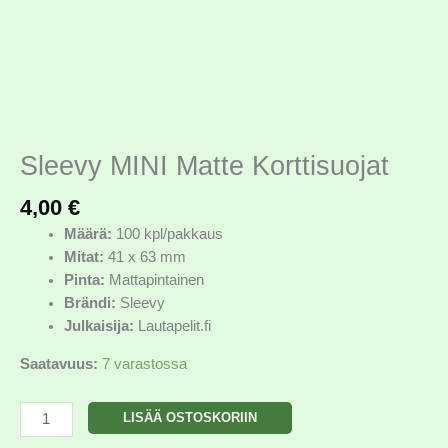
Sleevy MINI Matte Korttisuojat
4,00
€
Määrä:
100 kpl/pakkaus
Mitat:
41 x 63 mm
Pinta:
Mattapintainen
Brändi:
Sleevy
Julkaisija:
Lautapelit.fi
Saatavuus:
7 varastossa
LISÄÄ OSTOSKORIIN