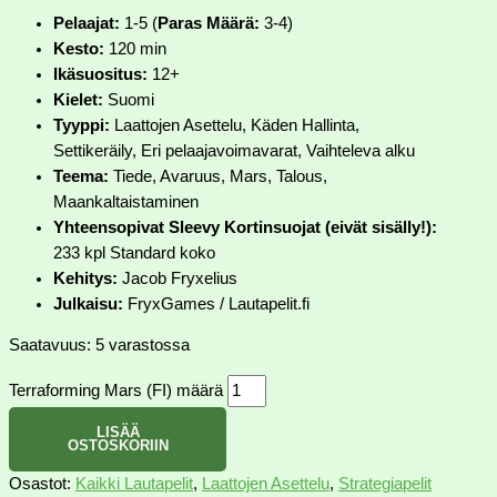
Pelaajat:
1-5 (
Paras Määrä:
3-4)
Kesto:
120 min
Ikäsuositus:
12+
Kielet:
Suomi
Tyyppi:
Laattojen Asettelu, Käden Hallinta,
Settikeräily, Eri pelaajavoimavarat, Vaihteleva alku
Teema:
Tiede, Avaruus, Mars, Talous,
Maankaltaistaminen
Yhteensopivat Sleevy Kortinsuojat (eivät sisälly!):
233 kpl Standard koko
Kehitys:
Jacob Fryxelius
Julkaisu:
FryxGames / Lautapelit.fi
Saatavuus:
5 varastossa
Terraforming Mars (FI) määrä
LISÄÄ
OSTOSKORIIN
Osastot:
Kaikki Lautapelit
,
Laattojen Asettelu
,
Strategiapelit