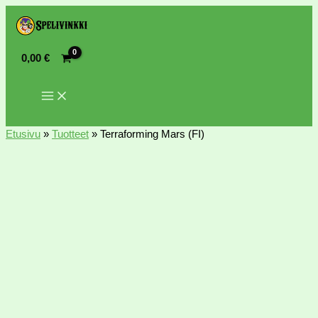
0,00
€
Etusivu
»
Tuotteet
»
Terraforming Mars (FI)