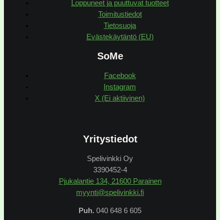
Loppuneet ja puuttuvat tuotteet
Toimitustiedot
Tietosuoja
Evästekäytäntö (EU)
SoMe
Facebook
Instagram
X (Ei aktiivinen)
Yritystiedot
Spelivinkki Oy
3390452-4
Pjukalantie 134, 21600 Parainen
myynti@spelivinkki.fi
Puh.
040 648 6 605