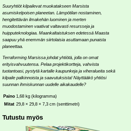
Suuryhtiöt kilpailevat muokatakseen Marsista
asumiskelpoisen planeetan. Lämpötilan nostaminen,
hengitettävän ilmakehän luominen ja merten
muodostaminen vaativat valtavasti resursseja ja
huipputeknologiaa. Maankaltaistuksen edetessä Maasta
saapuu yhä enemmän siirtolaisia asuttamaan punaista
planeettaa.
Terraforming Marsissa johdat yhtiötä, jolla on omat
erityisvahvuutensa. Pelaa projektikortteja, vahvista
tuotantoasi, pystytä kartalle kaupunkeja ja viheralueita sekä
kilpaile palkinnoista ja saavutuksista! Näyttääkö yhtiösi
suunnan ihmiskunnan uudelle aikakaudelle?
Paino
1,68 kg (kilogramma)
Mitat
29,8 × 29,8 × 7,3 cm (senttimetri)
Tutustu myös