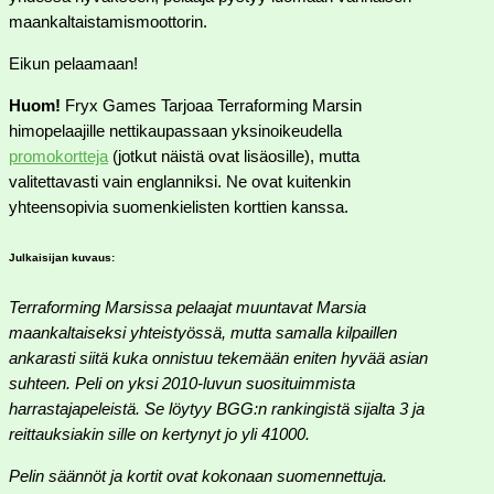
maankaltaistamismoottorin.
Eikun pelaamaan!
Huom!
Fryx Games Tarjoaa Terraforming Marsin
himopelaajille nettikaupassaan yksinoikeudella
promokortteja
(jotkut näistä ovat lisäosille), mutta
valitettavasti vain englanniksi. Ne ovat kuitenkin
yhteensopivia suomenkielisten korttien kanssa.
Julkaisijan kuvaus:
Terraforming Marsissa pelaajat muuntavat Marsia
maankaltaiseksi yhteistyössä, mutta samalla kilpaillen
ankarasti siitä kuka onnistuu tekemään eniten hyvää asian
suhteen. Peli on yksi 2010-luvun suosituimmista
harrastajapeleistä. Se löytyy BGG:n rankingistä sijalta 3 ja
reittauksiakin sille on kertynyt jo yli 41000.
Pelin säännöt ja kortit ovat kokonaan suomennettuja.