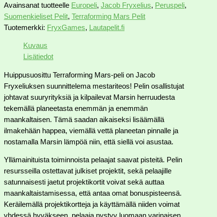
Avainsanat tuotteelle
Europeli
,
Jacob Fryxelius
,
Peruspeli
,
Suomenkieliset Pelit
,
Terraforming Mars Pelit
Tuotemerkki:
FryxGames
,
Lautapelit.fi
Kuvaus
Lisätiedot
Huippusuosittu Terraforming Mars-peli on Jacob
Fryxeliuksen suunnittelema mestariteos! Pelin osallistujat
johtavat suuryrityksiä ja kilpailevat Marsin herruudesta
tekemällä planeetasta enemmän ja enemmän
maankaltaisen. Tämä saadan aikaiseksi lisäämällä
ilmakehään happea, viemällä vettä planeetan pinnalle ja
nostamalla Marsin lämpöä niin, että siellä voi asustaa.
Yllämainituista toiminnoista pelaajat saavat pisteitä. Pelin
resursseilla ostettavat julkiset projektit, sekä pelaajille
satunnaisesti jaetut projektikortit voivat sekä auttaa
maankaltaistamisessa, että antaa omat bonuspisteensä.
Keräilemällä projektikortteja ja käyttämällä niiden voimat
yhdessä hyväkseen, pelaaja pystyy luomaan varinaisen