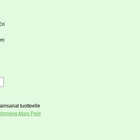
Eri
en
ainsanat tuotteelle
aforming Mars Pelit