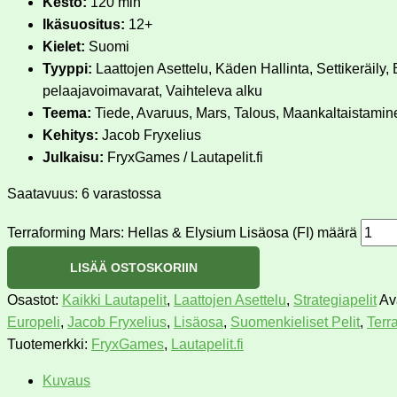
Kesto:
120 min
Ikäsuositus:
12+
Kielet:
Suomi
Tyyppi:
Laattojen Asettelu, Käden Hallinta, Settikeräily, 
pelaajavoimavarat, Vaihteleva alku
Teema:
Tiede, Avaruus, Mars, Talous, Maankaltaistamin
Kehitys:
Jacob Fryxelius
Julkaisu:
FryxGames / Lautapelit.fi
Saatavuus:
6 varastossa
Terraforming Mars: Hellas & Elysium Lisäosa (FI) määrä
LISÄÄ OSTOSKORIIN
Osastot:
Kaikki Lautapelit
,
Laattojen Asettelu
,
Strategiapelit
Av
Europeli
,
Jacob Fryxelius
,
Lisäosa
,
Suomenkieliset Pelit
,
Terr
Tuotemerkki:
FryxGames
,
Lautapelit.fi
Kuvaus