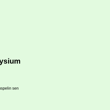
lysium
uspelin sen