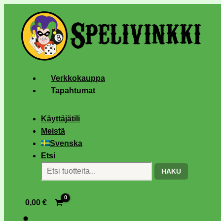
Verkkokauppa
Tapahtumat
Käyttäjätili
Meistä
Svenska
Etsi
HAKU
0,00
€