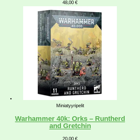
48,00
€
Miniatyyripelit
Warhammer 40k: Orks – Runtherd
and Gretchin
20,00
€