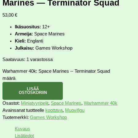
Marines — Terminator Squad
53,00
€
Ikäsuositus:
12+
Armeija:
Space Marines
Kieli:
Englanti
Julkaisu:
Games Workshop
Saatavuus:
1 varastossa
Warhammer 40k: Space Marines -- Terminator Squad
määrä
LISÄÄ
OSTOSKORIIN
Osastot:
Miniatyyripelit
,
Space Marines
,
Warhammer 40k
Avainsanat tuotteelle
koottava
,
Muovifigu
Tuotemerkki:
Games Workshop
Kuvaus
Lisätiedot