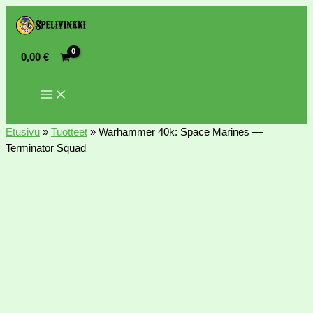
0,00
€
Etusivu
»
Tuotteet
»
Warhammer 40k: Space Marines —
Terminator Squad