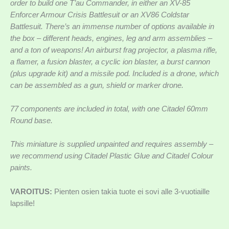
order to build one T’au Commander, in either an XV-85
Enforcer Armour Crisis Battlesuit or an XV86 Coldstar
Battlesuit. There’s an immense number of options available in
the box – different heads, engines, leg and arm assemblies –
and a ton of weapons! An airburst frag projector, a plasma rifle,
a flamer, a fusion blaster, a cyclic ion blaster, a burst cannon
(plus upgrade kit) and a missile pod. Included is a drone, which
can be assembled as a gun, shield or marker drone.
77 components are included in total, with one Citadel 60mm
Round base.
This miniature is supplied unpainted and requires assembly –
we recommend using Citadel Plastic Glue and Citadel Colour
paints.
VAROITUS:
Pienten osien takia tuote ei sovi alle 3-vuotiaille
lapsille!