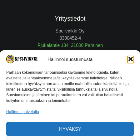
Yritystiedot
Spelivinkki Oy
3390452-4
Pjukalantie 134, 21600 Parainen
myynti@spelivinkki.fi
Hallinnoi suostumusta
Puh.
040 648 6 605
Parhaan kokemuksen tarjoamiseksi käytämme teknologioita, kuten
evästeitä, tallentaaksemme ja/tai käyttääksemme laitetietoja. Näiden
tekniikoiden hyväksyminen antaa meille mahdollisuuden käsitellä tietoja,
Vaihto- ja Palautusoikeus
kuten selauskäyttäytymistä tai yksilöllisiä tunnuksia tällä sivustolla.
Suostumuksen jättäminen tai peruuttaminen voi vaikuttaa haitallisesti
tiettyihin ominaisuuksiin ja toimintoihin.
Kaikilla myyntikelpoisilla tuotteilla alkuperäispakkauksissaan
on 14 vuorokauden palautusoikeus tuotteen vastaanotosta
Hallinnoi palveluita
kuitin esittämistä vastaan.
Lue tarkemmat ehdot tästä!
HYVÄKSY