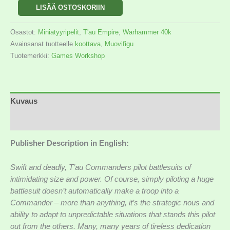
LISÄÄ OSTOSKORIIN
Osastot:
Miniatyyripelit
,
T'au Empire
,
Warhammer 40k
Avainsanat tuotteelle
koottava
,
Muovifigu
Tuotemerkki:
Games Workshop
Kuvaus
Lisätiedot
Publisher Description in English:
Swift and deadly, T’au Commanders pilot battlesuits of
intimidating size and power. Of course, simply piloting a huge
battlesuit doesn’t automatically make a troop into a
Commander – more than anything, it’s the strategic nous and
ability to adapt to unpredictable situations that stands this pilot
out from the others. Many, many years of tireless dedication