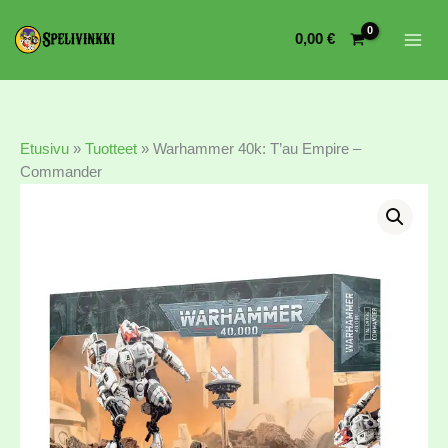
0,00
€
Etusivu
»
Tuotteet
»
Warhammer 40k: T’au Empire –
Commander
Warhammer
40k:
T'au
Empire
-
Commander
määrä