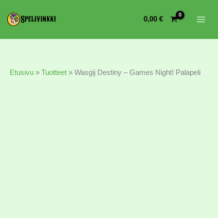
0,00
€
Etusivu
»
Tuotteet
»
Wasgij Destiny – Games Night! Palapeli
Wasgij
Destiny
-
Games
Night!
Palapeli
määrä