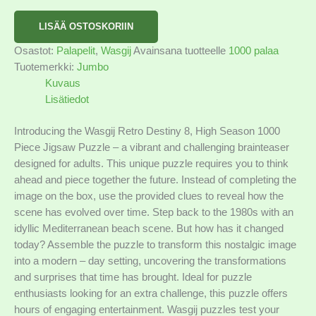
LISÄÄ OSTOSKORIIN
Osastot:
Palapelit
,
Wasgij
Avainsana tuotteelle
1000 palaa
Tuotemerkki:
Jumbo
Kuvaus
Lisätiedot
Introducing the Wasgij Retro Destiny 8, High Season 1000
Piece Jigsaw Puzzle – a vibrant and challenging brainteaser
designed for adults. This unique puzzle requires you to think
ahead and piece together the future. Instead of completing the
image on the box, use the provided clues to reveal how the
scene has evolved over time. Step back to the 1980s with an
idyllic Mediterranean beach scene. But how has it changed
today? Assemble the puzzle to transform this nostalgic image
into a modern – day setting, uncovering the transformations
and surprises that time has brought. Ideal for puzzle
enthusiasts looking for an extra challenge, this puzzle offers
hours of engaging entertainment. Wasgij puzzles test your