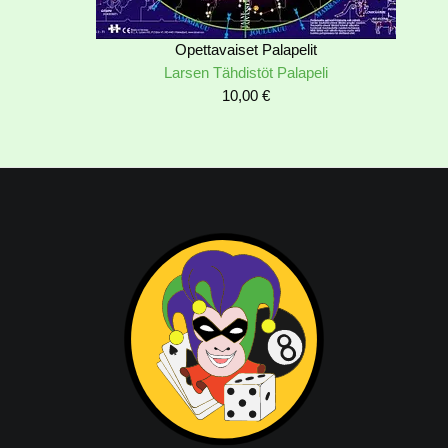
Opettavaiset Palapelit
Larsen Tähdistöt Palapeli
10,00
€