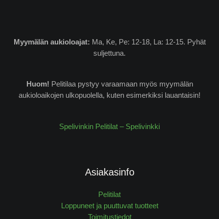
Myymälän
aukioloajat:
Ma, Ke, Pe: 12-18, La: 12-15. Pyhät
suljettuna.
Huom!
Pelitilaa pystyy varaamaan myös myymälän
aukioloaikojen ulkopuolella, kuten esimerkiksi lauantaisin!
Spelivinkin Pelitilat – Spelivinkki
Asiakasinfo
Pelitilat
Loppuneet ja puuttuvat tuotteet
Toimitustiedot