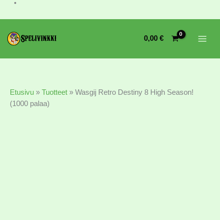
Wasgij
Retro
0,00
€
Destiny
8
High
Season!
(1000
Etusivu
»
Tuotteet
»
Wasgij Retro Destiny 8 High Season!
palaa)
(1000 palaa)
määrä