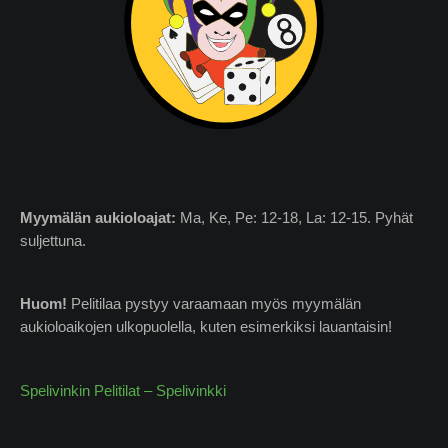
Myymälän
aukioloajat:
Ma, Ke, Pe: 12-18, La: 12-15. Pyhät
suljettuna.
Huom!
Pelitilaa pystyy varaamaan myös myymälän
aukioloaikojen ulkopuolella, kuten esimerkiksi lauantaisin!
Spelivinkin Pelitilat – Spelivinkki