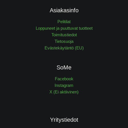
Asiakasinfo
Pelitilat
Loppuneet ja puuttuvat tuotteet
Toimitustiedot
Tietosuoja
Evästekäytäntö (EU)
SoMe
Facebook
Instagram
X (Ei aktiivinen)
Yritystiedot