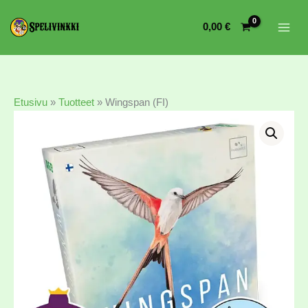
0,00
€
Etusivu
»
Tuotteet
»
Wingspan (FI)
Wingspan
(FI)
määrä