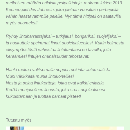
melkoisen määrän erilaisia pelipalkintoja, mukaan lukien 2019
Kennerspiel des Jahresin, joka jaetaan vuosittain perhepeliä
vähän haastavammille peleille. Nyt tämä hittipeli on saatavilla
myös suomeksi!
Ryhdy lintuharrastajaksi – tutkijaksi, bongariksi, suojelijaksi –
ja houkuttele upeimmat linnut suojelualueellesi. Kukin kolmesta
elinympäristöstä vahvistaa lintukantaasi eri tavoilla, joita
keräämiesi lintujen ominaisuudet tehostavat:
Hanki ruokaa valitsemalla noppia ruokinta-automaatista
Muni värikkäitä munia lintukorteillesi
Nosta ja pelaa lintukortteja, jotka ovat kaikki erilaisia
Kerää monipuolinen linnusto, joka saa suojelualueesi
kukoistamaan ja tuottaa parhaat pisteet!
Tutustu myös