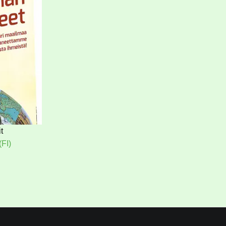
t
FI)