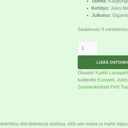
Teema:
Kaupungin
Kehitys:
Jules M
Julkaisu:
Gigamic 
Saatavuus:
6 varastossa
LISÄÄ OSTOSK
Osastot:
Kaikki Lautapeli
tuotteelle
Europeli
,
Jule
Suomenkieliset Pelit
Tuo
tehtina olet tärkeässä roolissa, sillä sen maine ja mahti riippuu