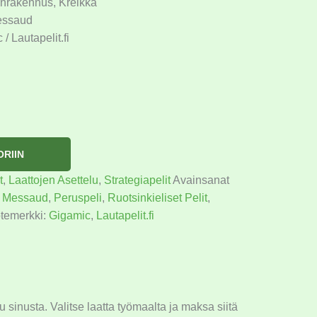
rakennus, Kreikka
essaud
/ Lautapelit.fi
ORIIN
t
,
Laattojen Asettelu
,
Strategiapelit
Avainsanat
s Messaud
,
Peruspeli
,
Ruotsinkieliset Pelit
,
temerkki:
Gigamic
,
Lautapelit.fi
 sinusta. Valitse laatta työmaalta ja maksa siitä