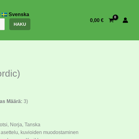
Svenska
0,00
€
HAKU
rdic)
as Määrä:
3)
tsi, Norja, Tanska
 asettelu, kuvioiden muodostaminen