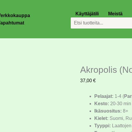
Akropolis
(Nordic)
Käyttäjätili
Meistä
Verkkokauppa
määrä
Etsi
Tapahtumat
Akropolis (No
37,00
€
Pelaajat:
1-4 (
Par
Kesto:
20-30 min
Ikäsuositus:
8+
Kielet:
Suomi, Ruo
Tyyppi:
Laattojen