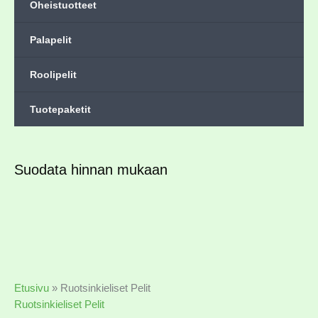
Oheistuotteet
Palapelit
Roolipelit
Tuotepaketit
Suodata hinnan mukaan
Etusivu
»
Ruotsinkieliset Pelit
Ruotsinkieliset Pelit