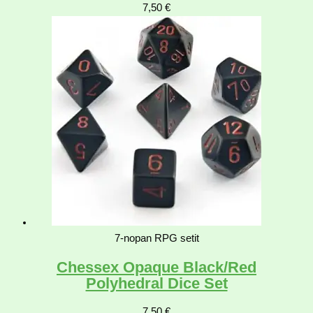
7,50
€
7-nopan RPG setit
Chessex Opaque Black/Red
Polyhedral Dice Set
7,50
€