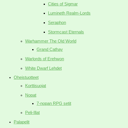
Cities of Sigmar
Lumineth Realm-Lords
Seraphon
Stormcast Eternals
Warhammer The Old World
Grand Cathay
Warlords of Erehwon
White Dwarf Lehdet
Oheistuotteet
Korttisuojat
Nopat
7-nopan RPG setit
Peli-Illat
Palapelit