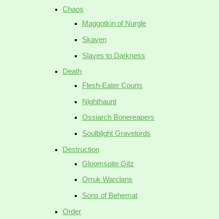
Chaos
Maggotkin of Nurgle
Skaven
Slaves to Darkness
Death
Flesh-Eater Courts
Nighthaunt
Ossiarch Bonereapers
Soulblight Gravelords
Destruction
Gloomspite Gitz
Orruk Warclans
Sons of Behemat
Order