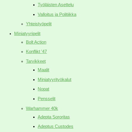
Työläisten Asettelu
Valloitus ja Politiikka
Yhteistyöpelit
Miniatyyripelit
Bolt Action
Konflikt '47
Tarvikkeet
Maalit
Miniatyyrityökalut
Nopat
Pensselit
Warhammer 40k
Adepta Sororitas
Adeptus Custodes