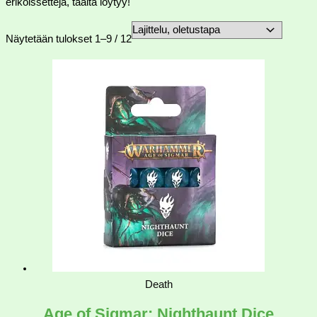
erikoissettejä, täältä löytyy!
Näytetään tulokset 1–9 / 12
Death
Age of Sigmar: Nighthaunt Dice