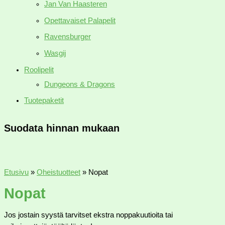
Jan Van Haasteren
Opettavaiset Palapelit
Ravensburger
Wasgij
Roolipelit
Dungeons & Dragons
Tuotepaketit
Suodata hinnan mukaan
Etusivu
»
Oheistuotteet
»
Nopat
Nopat
Jos jostain syystä tarvitset ekstra noppakuutioita tai