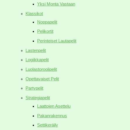
Yksi Monta Vastaan
Klassikot
Noppapelit
Pelikortit
Perinteiset Lautapelit
Lastenpelit
Logiikkapelit
Luolastoroolipelit
Opettavaiset Pelit
Partypelit
Strategiapelit
Laattojen Asettelu
Pakanrakennus
Settikeräily