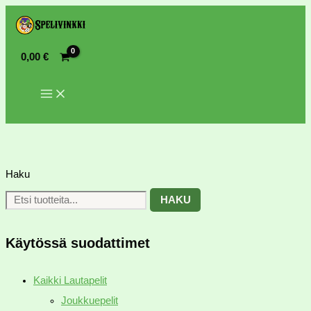
0,00
€
Haku
HAKU
Käytössä suodattimet
Kaikki Lautapelit
Joukkuepelit