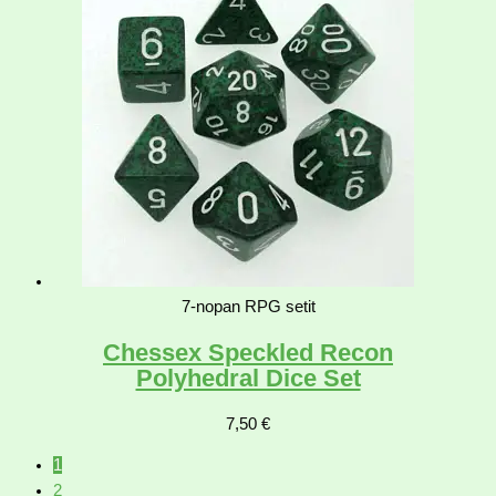
7-nopan RPG setit
Chessex Speckled Recon
Polyhedral Dice Set
7,50
€
1
2