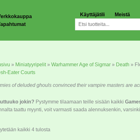
Käyttäjätili
Meistä
Verkkokauppa
Etsi
Tapahtumat
usivu
»
Miniatyyripelit
»
Warhammer Age of Sigmar
»
Death
»
Fl
esh-Eater Courts
rmies of deluded ghouls convinced their vampire masters are act
uttuuko jokin?
Pystymme tilaamaan teille sisään kaikki
Game
nalta taattu myynti, voit varmasti saada alennuksenkin, varsinkin
tetään kaikki 4 tulosta