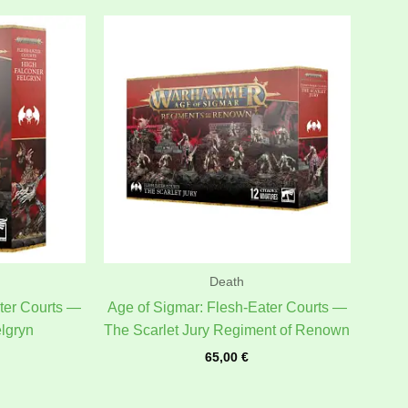
Death
ter Courts —
Age of Sigmar: Flesh-Eater Courts —
lgryn
The Scarlet Jury Regiment of Renown
65,00
€