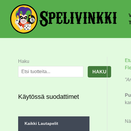
Et
Haku
Fl
HAKU
”A
Pu
Käytössä suodattimet
kan
Näy
Kaikki Lautapelit