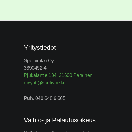
Yritystiedot
Spelivinkki Oy
3390452-4
Pjukalantie 134, 21600 Parainen
myynti@spelivinkki.fi
Puh.
040 648 6 605
Vaihto- ja Palautusoikeus