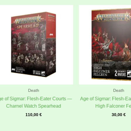
Death
Death
e of Sigmar: Flesh-Eater Courts —
Age of Sigmar: Flesh-Ea
Charnel Watch Spearhead
High Falconer Fe
110,00
€
30,00
€