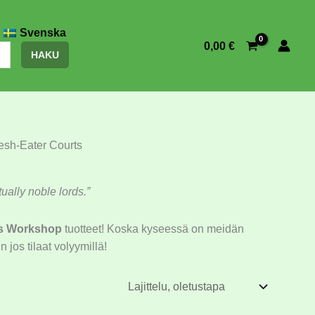
Svenska
0,00
€
HAKU
esh-Eater Courts
ually noble lords.”
s Workshop
tuotteet! Koska kyseessä on meidän
 jos tilaat volyymillä!