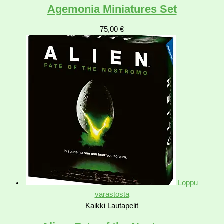
Agemonia Miniatures Set
75,00
€
Loppu
varastosta
Kaikki Lautapelit