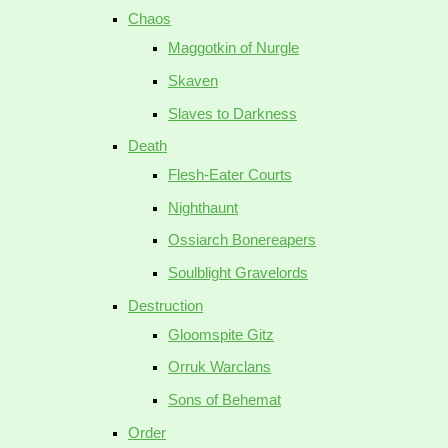
Chaos
Maggotkin of Nurgle
Skaven
Slaves to Darkness
Death
Flesh-Eater Courts
Nighthaunt
Ossiarch Bonereapers
Soulblight Gravelords
Destruction
Gloomspite Gitz
Orruk Warclans
Sons of Behemat
Order