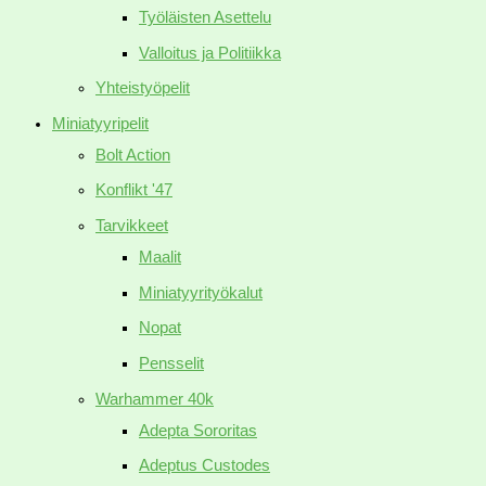
Työläisten Asettelu
Valloitus ja Politiikka
Yhteistyöpelit
Miniatyyripelit
Bolt Action
Konflikt '47
Tarvikkeet
Maalit
Miniatyyrityökalut
Nopat
Pensselit
Warhammer 40k
Adepta Sororitas
Adeptus Custodes