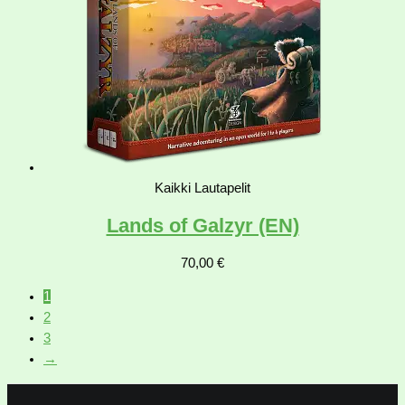
Kaikki Lautapelit
Lands of Galzyr (EN)
70,00
€
1
2
3
→