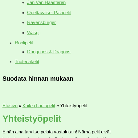
Jan Van Haasteren
Opettavaiset Palapelit
Ravensburger
Wasgij
Roolipelit
Dungeons & Dragons
Tuotepaketit
Suodata hinnan mukaan
Etusivu
»
Kaikki Lautapelit
»
Yhteistyöpelit
Yhteistyöpelit
Eihän aina tarvitse pelata vastakkain! Nämä pelit eivät