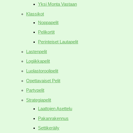
Yksi Monta Vastaan
Klassikot
Noppapelit
Pelikortit
Perinteiset Lautapelit
Lastenpelit
Logiikkapelit
Luolastoroolipelit
Opettavaiset Pelit
Partypelit
Strategiapelit
Laattojen Asettelu
Pakanrakennus
Settikeräily