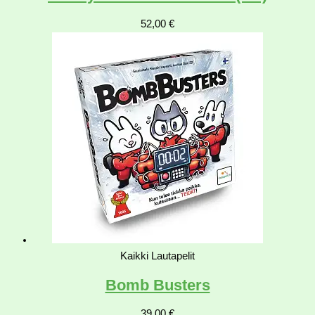
52,00
€
Kaikki Lautapelit
Bomb Busters
39,00
€