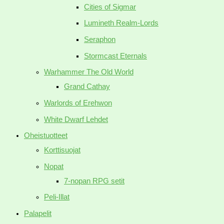
Cities of Sigmar
Lumineth Realm-Lords
Seraphon
Stormcast Eternals
Warhammer The Old World
Grand Cathay
Warlords of Erehwon
White Dwarf Lehdet
Oheistuotteet
Korttisuojat
Nopat
7-nopan RPG setit
Peli-Illat
Palapelit