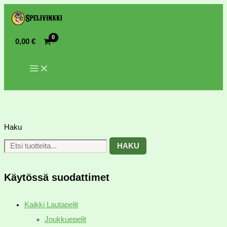
0,00
€
Haku
HAKU
Käytössä suodattimet
Kaikki Lautapelit
Joukkuepelit