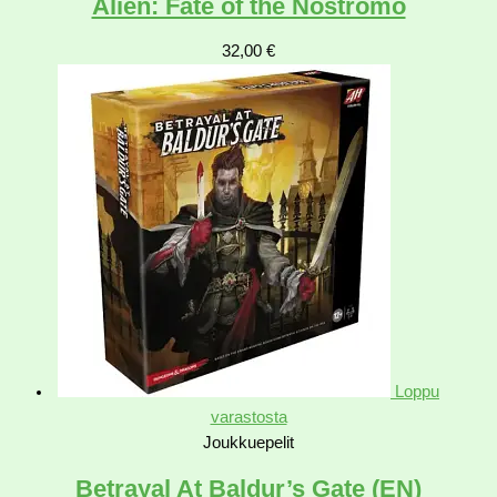
Alien: Fate of the Nostromo
32,00
€
Loppu
varastosta
Joukkuepelit
Betrayal At Baldur’s Gate (EN)