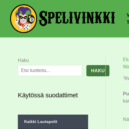
Et
Haku
Wa
HAKU
”Re
Pu
Käytössä suodattimet
kan
Näy
Kaikki Lautapelit