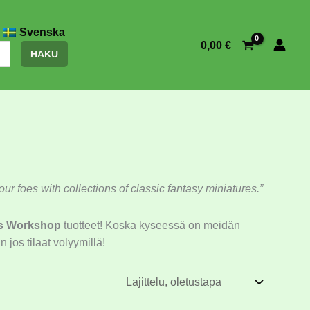
Svenska
0,00
€
HAKU
ur foes with collections of classic fantasy miniatures.”
s Workshop
tuotteet! Koska kyseessä on meidän
 jos tilaat volyymillä!