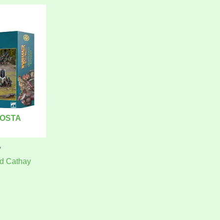
TOSTA
y
nd Cathay