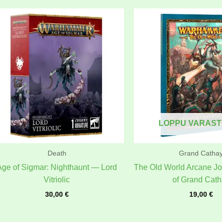
LOPPU VARAS
Death
Grand Catha
Age of Sigmar: Nighthaunt — Lord
The Old World Arcane Jo
Vitriolic
of Grand Cat
30,00
€
19,00
€