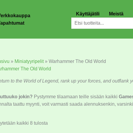
Käyttäjätili
Meistä
Verkkokauppa
Etsi
Tapahtumat
usivu
»
Miniatyyripelit
»
Warhammer The Old World
rhammer The Old World
turn to the World of Legend, rank up your forces, and outflank yo
uttuuko jokin?
Pystymme tilaamaan teille sisään kaikki
Game
nalta taattu myynti, voit varmasti saada alennuksenkin, varsinkin
tetään kaikki 8 tulosta