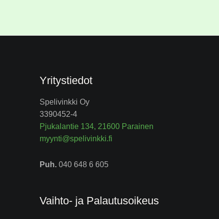
Yritystiedot
Spelivinkki Oy
3390452-4
Pjukalantie 134, 21600 Parainen
myynti@spelivinkki.fi
Puh.
040 648 6 605
Vaihto- ja Palautusoikeus