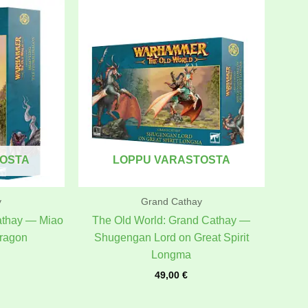
TOSTA
LOPPU VARASTOSTA
y
Grand Cathay
athay — Miao
The Old World: Grand Cathay —
Dragon
Shugengan Lord on Great Spirit
Longma
49,00
€