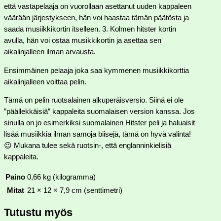
että vastapelaaja on vuorollaan asettanut uuden kappaleen
väärään järjestykseen, hän voi haastaa tämän päätösta ja
saada musiikkikortin itselleen. 3. Kolmen hitster kortin
avulla, hän voi ostaa musikkikortin ja asettaa sen
aikalinjalleen ilman arvausta.
Ensimmäinen pelaaja joka saa kymmenen musiikkikorttia
aikalinjalleen voittaa pelin.
Tämä on pelin ruotsalainen alkuperäisversio. Siinä ei ole
”päällekkäisiä” kappaleita suomalaisen version kanssa. Jos
sinulla on jo esimerkiksi suomalainen Hitster peli ja haluaisit
lisää musiikkia ilman samoja biisejä, tämä on hyvä valinta!
😉 Mukana tulee sekä ruotsin-, että englanninkielisiä
kappaleita.
Paino
0,66 kg (kilogramma)
Mitat
21 × 12 × 7,9 cm (senttimetri)
Tutustu myös