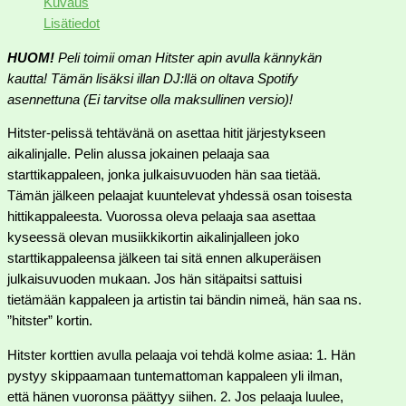
Kuvaus
Lisätiedot
HUOM!
Peli toimii oman Hitster apin avulla kännykän
kautta! Tämän lisäksi illan DJ:llä on oltava Spotify
asennettuna (Ei tarvitse olla maksullinen versio)!
Hitster-pelissä tehtävänä on asettaa hitit järjestykseen
aikalinjalle. Pelin alussa jokainen pelaaja saa
starttikappaleen, jonka julkaisuvuoden hän saa tietää.
Tämän jälkeen pelaajat kuuntelevat yhdessä osan toisesta
hittikappaleesta. Vuorossa oleva pelaaja saa asettaa
kyseessä olevan musiikkikortin aikalinjalleen joko
starttikappaleensa jälkeen tai sitä ennen alkuperäisen
julkaisuvuoden mukaan. Jos hän sitäpaitsi sattuisi
tietämään kappaleen ja artistin tai bändin nimeä, hän saa ns.
”hitster” kortin.
Hitster korttien avulla pelaaja voi tehdä kolme asiaa: 1. Hän
pystyy skippaamaan tuntemattoman kappaleen yli ilman,
että hänen vuoronsa päättyy siihen. 2. Jos pelaaja luulee,