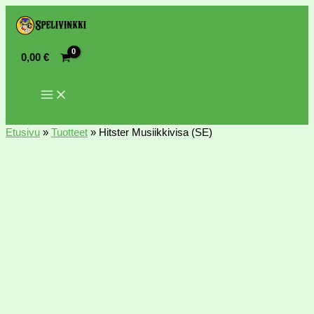
0,00
€
Etusivu
»
Tuotteet
»
Hitster Musiikkivisa (SE)