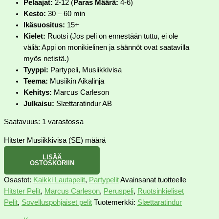
Pelaajat:
2-12 (
Paras Määrä:
4-6)
Kesto:
30 – 60 min
Ikäsuositus:
15+
Kielet:
Ruotsi (Jos peli on ennestään tuttu, ei ole
väliä: Appi on monikielinen ja säännöt ovat saatavilla
myös netistä.)
Tyyppi:
Partypeli, Musiikkivisa
Teema:
Musiikin Aikalinja
Kehitys:
Marcus Carleson
Julkaisu:
Slættaratindur AB
Saatavuus:
1 varastossa
Hitster Musiikkivisa (SE) määrä
LISÄÄ
OSTOSKORIIN
Osastot:
Kaikki Lautapelit
,
Partypelit
Avainsanat tuotteelle
Hitster Pelit
,
Marcus Carleson
,
Peruspeli
,
Ruotsinkieliset
Pelit
,
Sovelluspohjaiset pelit
Tuotemerkki:
Slættaratindur