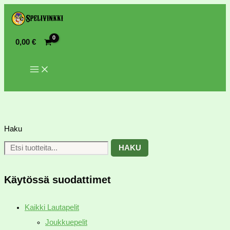
0,00
€
Haku
HAKU
Käytössä suodattimet
Kaikki Lautapelit
Joukkuepelit