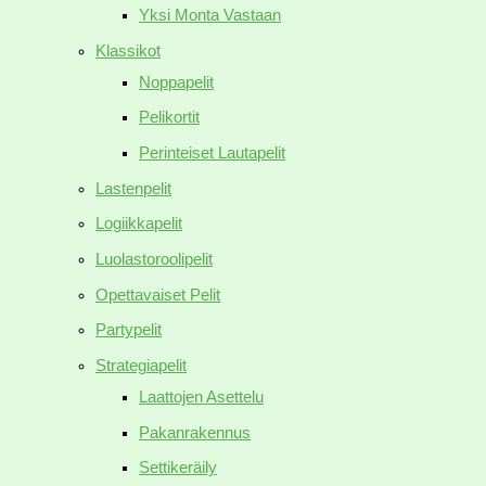
Yksi Monta Vastaan
Klassikot
Noppapelit
Pelikortit
Perinteiset Lautapelit
Lastenpelit
Logiikkapelit
Luolastoroolipelit
Opettavaiset Pelit
Partypelit
Strategiapelit
Laattojen Asettelu
Pakanrakennus
Settikeräily