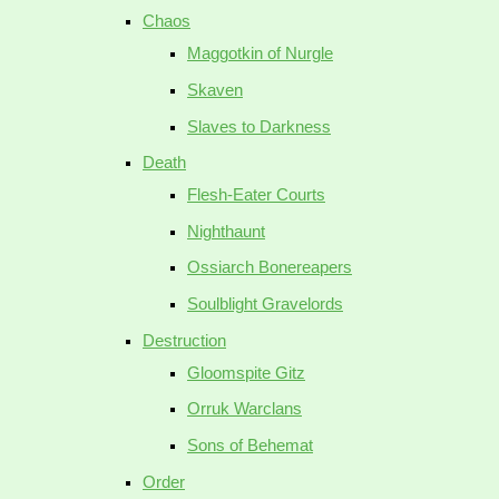
Chaos
Maggotkin of Nurgle
Skaven
Slaves to Darkness
Death
Flesh-Eater Courts
Nighthaunt
Ossiarch Bonereapers
Soulblight Gravelords
Destruction
Gloomspite Gitz
Orruk Warclans
Sons of Behemat
Order