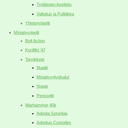
Työläisten Asettelu
Valloitus ja Politiikka
Yhteistyöpelit
Miniatyyripelit
Bolt Action
Konflikt '47
Tarvikkeet
Maalit
Miniatyyrityökalut
Nopat
Pensselit
Warhammer 40k
Adepta Sororitas
Adeptus Custodes