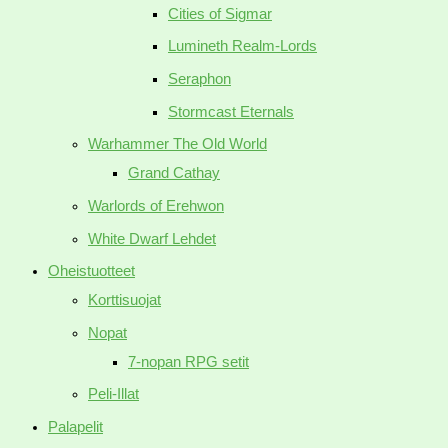
Cities of Sigmar
Lumineth Realm-Lords
Seraphon
Stormcast Eternals
Warhammer The Old World
Grand Cathay
Warlords of Erehwon
White Dwarf Lehdet
Oheistuotteet
Korttisuojat
Nopat
7-nopan RPG setit
Peli-Illat
Palapelit