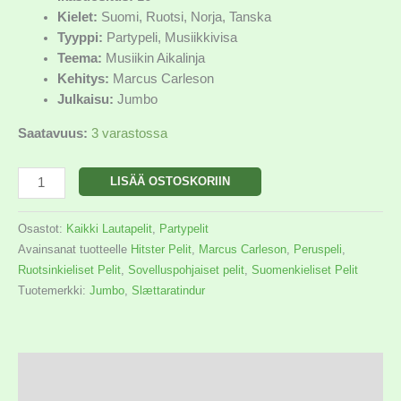
Kielet:
Suomi, Ruotsi, Norja, Tanska
Tyyppi:
Partypeli, Musiikkivisa
Teema:
Musiikin Aikalinja
Kehitys:
Marcus Carleson
Julkaisu:
Jumbo
Saatavuus:
3 varastossa
LISÄÄ OSTOSKORIIN
Osastot:
Kaikki Lautapelit
,
Partypelit
Avainsanat tuotteelle
Hitster Pelit
,
Marcus Carleson
,
Peruspeli
,
Ruotsinkieliset Pelit
,
Sovelluspohjaiset pelit
,
Suomenkieliset Pelit
Tuotemerkki:
Jumbo
,
Slættaratindur
Kuvaus