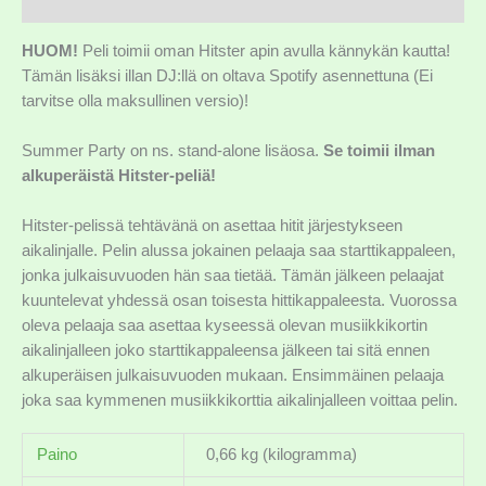
Lisätiedot
HUOM!
Peli toimii oman Hitster apin avulla kännykän kautta!
Tämän lisäksi illan DJ:llä on oltava Spotify asennettuna (Ei
tarvitse olla maksullinen versio)!
Summer Party on ns. stand-alone lisäosa.
Se toimii ilman
alkuperäistä Hitster-peliä!
Hitster-pelissä tehtävänä on asettaa hitit järjestykseen
aikalinjalle. Pelin alussa jokainen pelaaja saa starttikappaleen,
jonka julkaisuvuoden hän saa tietää. Tämän jälkeen pelaajat
kuuntelevat yhdessä osan toisesta hittikappaleesta. Vuorossa
oleva pelaaja saa asettaa kyseessä olevan musiikkikortin
aikalinjalleen joko starttikappaleensa jälkeen tai sitä ennen
alkuperäisen julkaisuvuoden mukaan. Ensimmäinen pelaaja
joka saa kymmenen musiikkikorttia aikalinjalleen voittaa pelin.
Paino
0,66 kg (kilogramma)