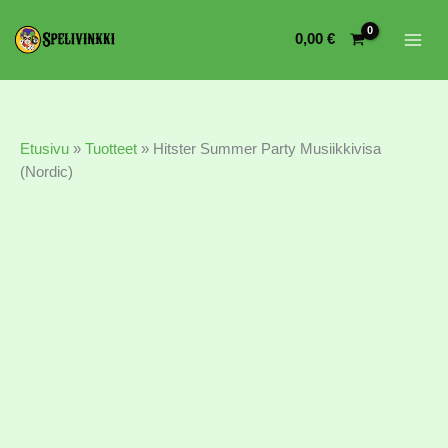
0,00
€
Etusivu
»
Tuotteet
»
Hitster Summer Party Musiikkivisa
(Nordic)
Hitster
Summer
Party
Musiikkivisa
(Nordic)
määrä