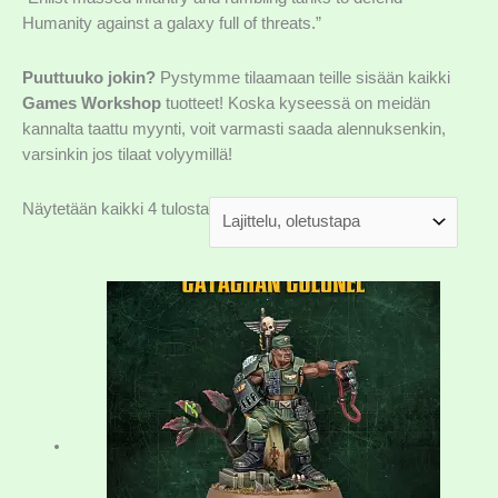
Humanity against a galaxy full of threats.”
Puuttuuko jokin?
Pystymme tilaamaan teille sisään kaikki
Games Workshop
tuotteet! Koska kyseessä on meidän
kannalta taattu myynti, voit varmasti saada alennuksenkin,
varsinkin jos tilaat volyymillä!
Näytetään kaikki 4 tulosta