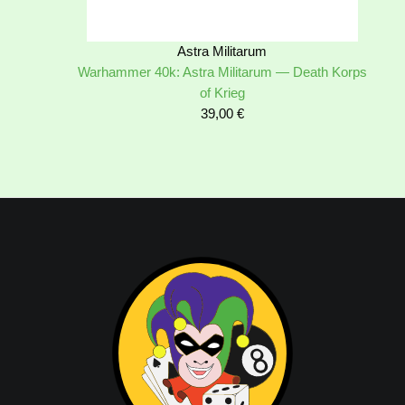
Astra Militarum
Warhammer 40k: Astra Militarum — Death Korps
of Krieg
39,00
€