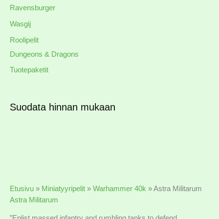
Ravensburger
Wasgij
Roolipelit
Dungeons & Dragons
Tuotepaketit
Suodata hinnan mukaan
Etusivu
»
Miniatyyripelit
»
Warhammer 40k
»
Astra Militarum
Astra Militarum
”Enlist massed infantry and rumbling tanks to defend