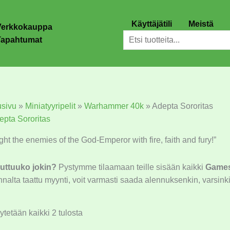
Käyttäjätili
Meistä
Verkkokauppa
Etsi
Tapahtumat
usivu
»
Miniatyyripelit
»
Warhammer 40k
»
Adepta Sororitas
epta Sororitas
ght the enemies of the God-Emperor with fire, faith and fury!”
uttuuko jokin?
Pystymme tilaamaan teille sisään kaikki
Game
nalta taattu myynti, voit varmasti saada alennuksenkin, varsinkin
tetään kaikki 2 tulosta