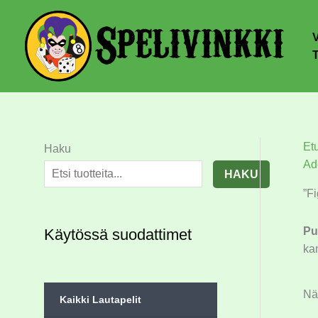
Et
Haku
Ad
HAKU
”Fi
Pu
Käytössä suodattimet
kan
Näy
Kaikki Lautapelit