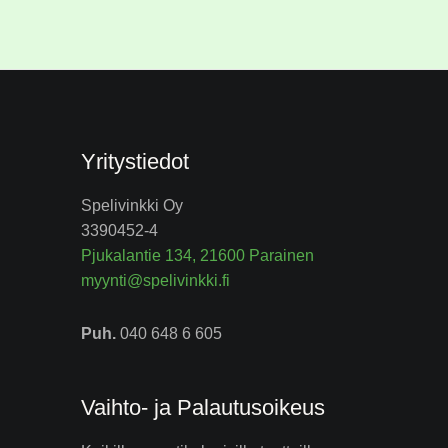
Yritystiedot
Spelivinkki Oy
3390452-4
Pjukalantie 134, 21600 Parainen
myynti@spelivinkki.fi
Puh.
040 648 6 605
Vaihto- ja Palautusoikeus