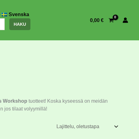
Svenska
0,00
€
HAKU
s Workshop
tuotteet! Koska kyseessä on meidän
 jos tilaat volyymillä!