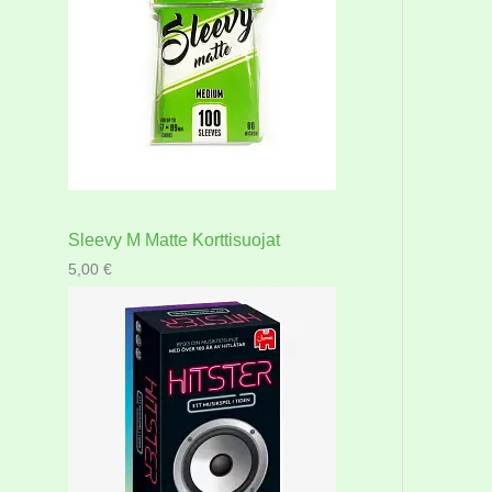
Sleevy M Matte Korttisuojat
5,00
€