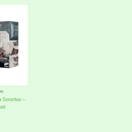
as
 Sororitas –
uad