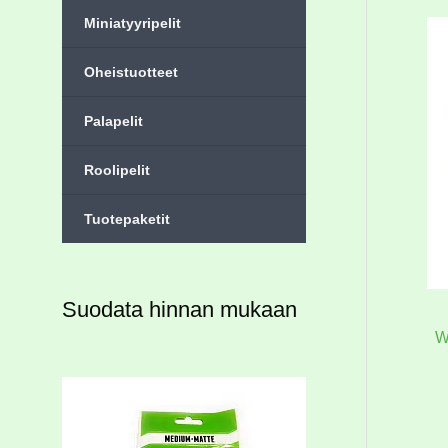
Miniatyyripelit
Oheistuotteet
Palapelit
Roolipelit
Tuotepaketit
Suodata hinnan mukaan
W