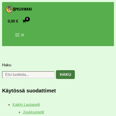
0,00
€
Haku
HAKU
Käytössä suodattimet
Kaikki Lautapelit
Joukkuepelit