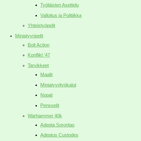
Työläisten Asettelu
Valloitus ja Politiikka
Yhteistyöpelit
Miniatyyripelit
Bolt Action
Konflikt '47
Tarvikkeet
Maalit
Miniatyyrityökalut
Nopat
Pensselit
Warhammer 40k
Adepta Sororitas
Adeptus Custodes