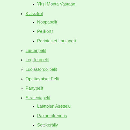
Yksi Monta Vastaan
Klassikot
Noppapelit
Pelikortit
Perinteiset Lautapelit
Lastenpelit
Logiikkapelit
Luolastoroolipelit
Opettavaiset Pelit
Partypelit
Strategiapelit
Laattojen Asettelu
Pakanrakennus
Settikeräily