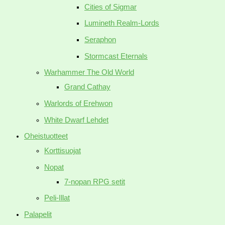
Cities of Sigmar
Lumineth Realm-Lords
Seraphon
Stormcast Eternals
Warhammer The Old World
Grand Cathay
Warlords of Erehwon
White Dwarf Lehdet
Oheistuotteet
Korttisuojat
Nopat
7-nopan RPG setit
Peli-Illat
Palapelit