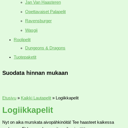
Jan Van Haasteren
Opettavaiset Palapelit
Ravensburger
Wasgij
Roolipelit
Dungeons & Dragons
Tuotepaketit
Suodata hinnan mukaan
Etusivu
»
Kaikki Lautapelit
»
Logiikkapelit
Logiikkapelit
Nyt on aika murskata aivopähkinöitä! Tee haasteet kaikessa