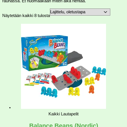
rauhassa. Et huomaakaan miten aika rientää.
Näytetään kaikki 8 tulosta
Kaikki Lautapelit
Balance Beans (Nordic)