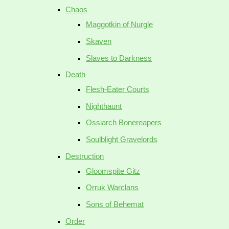
Chaos
Maggotkin of Nurgle
Skaven
Slaves to Darkness
Death
Flesh-Eater Courts
Nighthaunt
Ossiarch Bonereapers
Soulblight Gravelords
Destruction
Gloomspite Gitz
Orruk Warclans
Sons of Behemat
Order