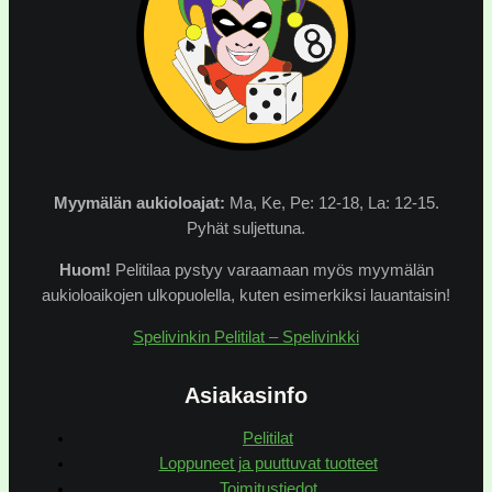
Myymälän
aukioloajat:
Ma, Ke, Pe: 12-18, La: 12-15.
Pyhät suljettuna.
Huom!
Pelitilaa pystyy varaamaan myös myymälän
aukioloaikojen ulkopuolella, kuten esimerkiksi lauantaisin!
Spelivinkin Pelitilat – Spelivinkki
Asiakasinfo
Pelitilat
Loppuneet ja puuttuvat tuotteet
Toimitustiedot