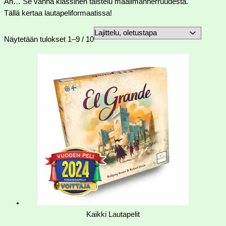
Ah… Se vanha klassinen taistelu maailmanherruudesta.
Tällä kertaa lautapeliformaatissa!
Näytetään tulokset 1–9 / 10
Kaikki Lautapelit