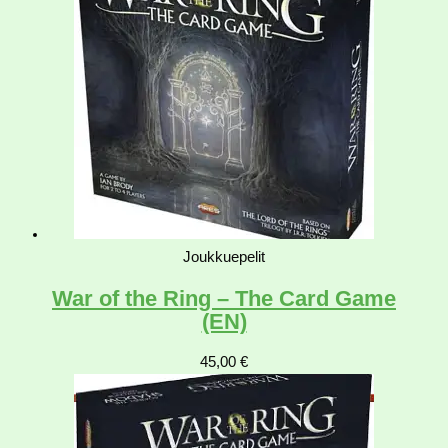
Joukkuepelit
War of the Ring – The Card Game
(EN)
45,00
€