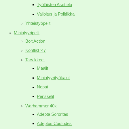
Työläisten Asettelu
Valloitus ja Politiikka
Yhteistyöpelit
Miniatyyripelit
Bolt Action
Konflikt '47
Tarvikkeet
Maalit
Miniatyyrityökalut
Nopat
Pensselit
Warhammer 40k
Adepta Sororitas
Adeptus Custodes