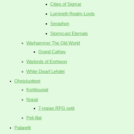
Cities of Sigmar
Lumineth Realm-Lords
Seraphon
Stormcast Eternals
Warhammer The Old World
Grand Cathay
Warlords of Erehwon
White Dwarf Lehdet
Oheistuotteet
Korttisuojat
Nopat
7-nopan RPG setit
Peli-Illat
Palapelit