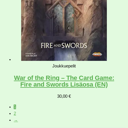
Joukkuepelit
War of the Ring – The Card Game:
Fire and Swords Lisäosa (EN)
30,00
€
1
2
→