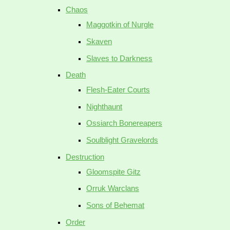
Chaos
Maggotkin of Nurgle
Skaven
Slaves to Darkness
Death
Flesh-Eater Courts
Nighthaunt
Ossiarch Bonereapers
Soulblight Gravelords
Destruction
Gloomspite Gitz
Orruk Warclans
Sons of Behemat
Order