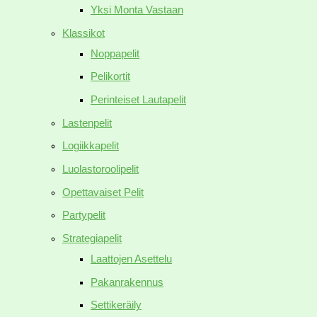
Yksi Monta Vastaan
Klassikot
Noppapelit
Pelikortit
Perinteiset Lautapelit
Lastenpelit
Logiikkapelit
Luolastoroolipelit
Opettavaiset Pelit
Partypelit
Strategiapelit
Laattojen Asettelu
Pakanrakennus
Settikeräily