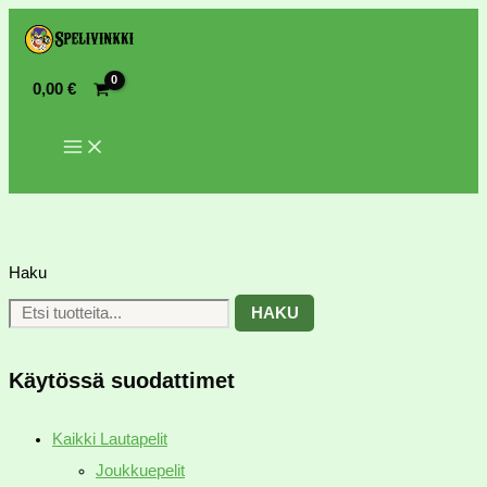
0,00
€
Haku
HAKU
Käytössä suodattimet
Kaikki Lautapelit
Joukkuepelit