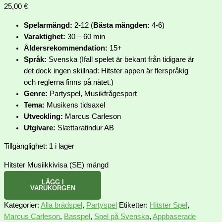
25,00
€
Spelarmängd:
2-12 (
Bästa mängden:
4-6)
Varaktighet:
30 – 60 min
Åldersrekommendation:
15+
Språk:
Svenska (Ifall spelet är bekant från tidigare är
det dock ingen skillnad: Hitster appen är flerspråkig
och reglerna finns på nätet.)
Genre:
Partyspel, Musikfrågesport
Tema:
Musikens tidsaxel
Utveckling:
Marcus Carleson
Utgivare:
Slættaratindur AB
Tillgänglighet:
1 i lager
Hitster Musiikkivisa (SE) mängd
LÄGG I
VARUKORGEN
Kategorier:
Alla brädspel
,
Partyspel
Etiketter:
Hitster Spel
,
Marcus Carleson
,
Basspel
,
Spel på Svenska
,
Appbaserade