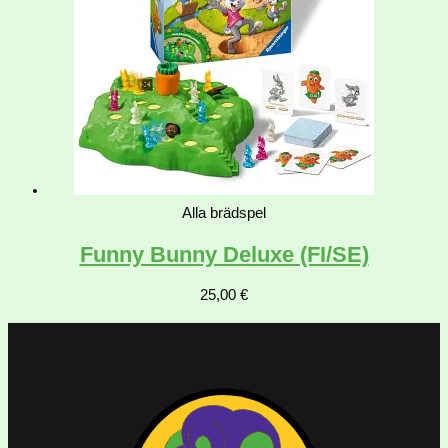
Alla brädspel
Funny Bunny Deluxe (FI/SE)
25,00
€