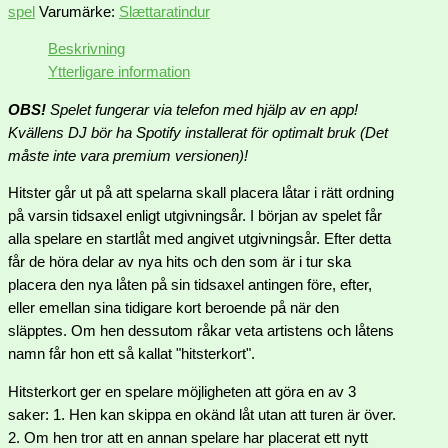
spel
Varumärke:
Slættaratindur
Beskrivning
Ytterligare information
OBS!
Spelet fungerar via telefon med hjälp av en app!
Kvällens DJ bör ha Spotify installerat för optimalt bruk (Det
måste inte vara premium versionen)!
Hitster går ut på att spelarna skall placera låtar i rätt ordning
på varsin tidsaxel enligt utgivningsår. I början av spelet får
alla spelare en startlåt med angivet utgivningsår. Efter detta
får de höra delar av nya hits och den som är i tur ska
placera den nya låten på sin tidsaxel antingen före, efter,
eller emellan sina tidigare kort beroende på när den
släpptes. Om hen dessutom råkar veta artistens och låtens
namn får hon ett så kallat "hitsterkort".
Hitsterkort ger en spelare möjligheten att göra en av 3
saker: 1. Hen kan skippa en okänd låt utan att turen är över.
2. Om hen tror att en annan spelare har placerat ett nytt